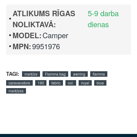
5-9 darba
ATLIKUMS RĪGAS
dienas
NOLIKTAVĀ:
Camper
MODEL:
9951976
MPN:
TAGI:
marķīze
Fiamma bag
awning
fiamma
caravanstore
190
fabric
col.
royal
blue
marķīzes