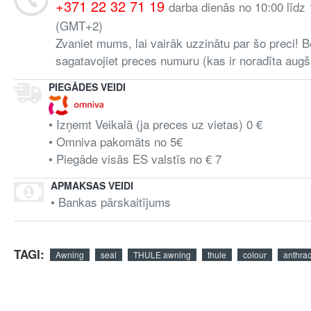
+371 22 32 71 19
darba dienās no 10:00 līdz
(GMT+2)
Zvaniet mums, lai vairāk uzzinātu par šo preci! B
sagatavojiet preces numuru (kas ir noradīta augš
PIEGĀDES VEIDI
• Izņemt Veikalā (ja preces uz vietas) 0 €
• Omniva pakomāts no 5€
• Piegāde visās ES valstīs no € 7
APMAKSAS VEIDI
• Bankas pārskaitījums
TAGI:
Awning
seal
THULE awning
thule
colour
anthrac