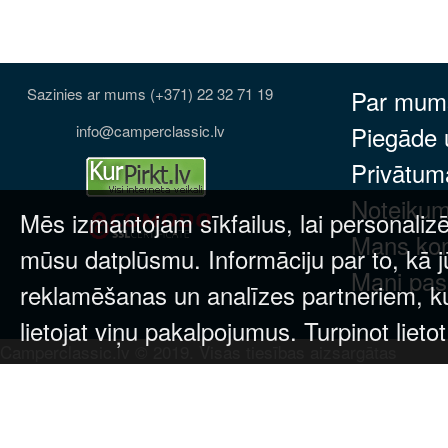
Sazinies ar mums (+371) 22 32 71 19
Par mum
Piegāde
info@camperclassic.lv
Privātuma
Noteikum
Mēs izmantojam sīkfailus, lai personalizē
Mans ko
mūsu datplūsmu. Informāciju par to, kā j
Mani pas
reklamēšanas un analīzes partneriem, kuri
lietojat viņu pakalpojumus. Turpinot lieto
Camperclassic.lv © 2019. Visas tiesības aizsargātas