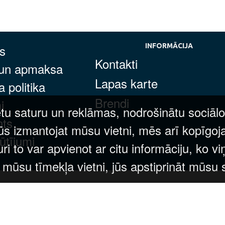
s
INFORMĀCIJA
Kontakti
 un apmaksa
Lapas karte
 politika
Brendi
i
tu saturu un reklāmas, nodrošinātu sociālo
nts
ūs izmantojat mūsu vietni, mēs arī kopīgoj
ūtījumi
 to var apvienot ar citu informāciju, ko vi
t mūsu tīmekļa vietni, jūs apstiprināt mūsu