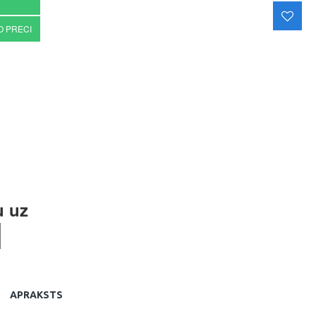
O PRECI
u uz
APRAKSTS