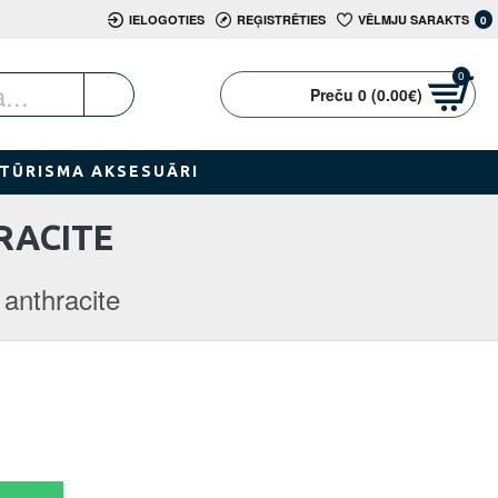
IELOGOTIES
REĢISTRĒTIES
VĒLMJU SARAKTS
0
0
Preču 0 (0.00€)
TŪRISMA AKSESUĀRI
RACITE
anthracite