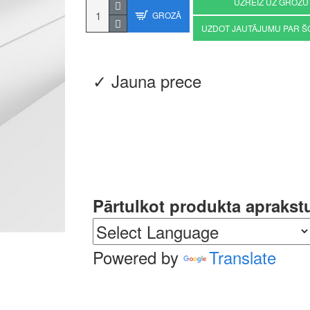
UZREIZ UZ GROZU
GROZĀ
UZDOT JAUTĀJUMU PAR Š
✓ Jauna prece
Pārtulkot produkta aprakst
Powered by
Translate