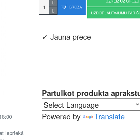
UZREIZ UZ GROZU
GROZĀ
UZDOT JAUTĀJUMU PAR Š
✓ Jauna prece
Pārtulkot produkta aprakst
Powered by
Translate
 18:00
et iepriekš