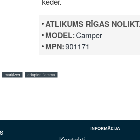
keder.
ATLIKUMS RĪGAS NOLIKT
Camper
MODEL:
901171
MPN:
marķīzes
adapteri fiamma
s
INFORMĀCIJA
Kontakti