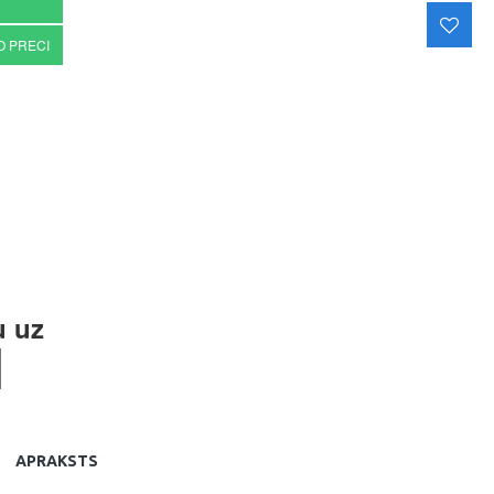
O PRECI
u uz
APRAKSTS