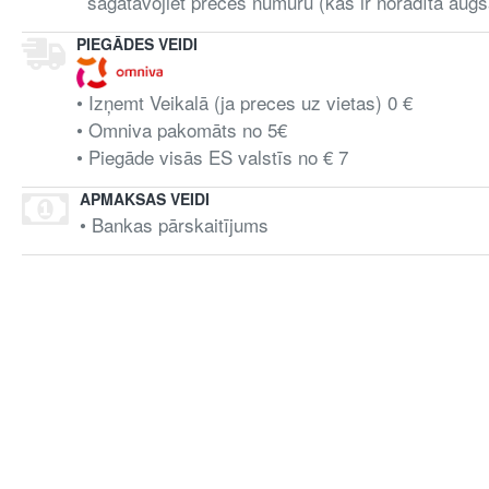
sagatavojiet preces numuru (kas ir noradīta augš
PIEGĀDES VEIDI
• Izņemt Veikalā (ja preces uz vietas) 0 €
• Omniva pakomāts no 5€
• Piegāde visās ES valstīs no € 7
APMAKSAS VEIDI
• Bankas pārskaitījums