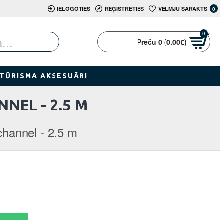
IELOGOTIES
REĢISTRĒTIES
VĒLMJU SARAKTS
0
0
Preču 0 (0.00€)
TŪRISMA AKSESUĀRI
NEL - 2.5 M
channel - 2.5 m