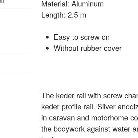
ā)
Material: Aluminum
Length: 2.5 m
Easy to screw on
Without rubber cover
The keder rail with screw chan
keder profile rail. Silver ano
in caravan and motorhome cons
the bodywork against water a