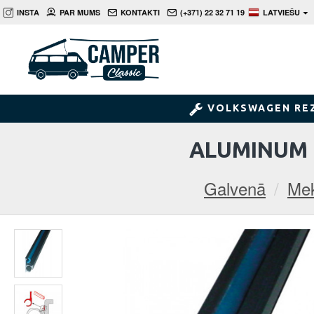
INSTA
PAR MUMS
KONTAKTI
(+371) 22 32 71 19
LATVIEŠU
VOLKSWAGEN RE
ALUMINUM K
Galvenā
Mek