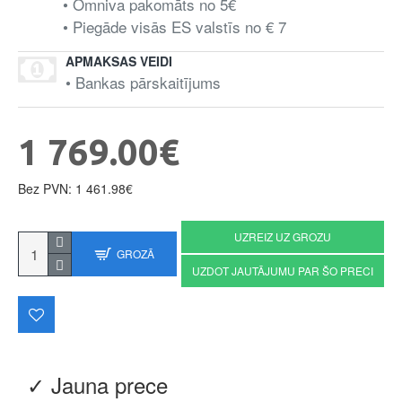
• Omniva pakomāts no 5€
• Piegāde visās ES valstīs no € 7
APMAKSAS VEIDI
• Bankas pārskaitījums
1 769.00€
Bez PVN: 1 461.98€
UZREIZ UZ GROZU
GROZĀ
UZDOT JAUTĀJUMU PAR ŠO PRECI
✓ Jauna prece