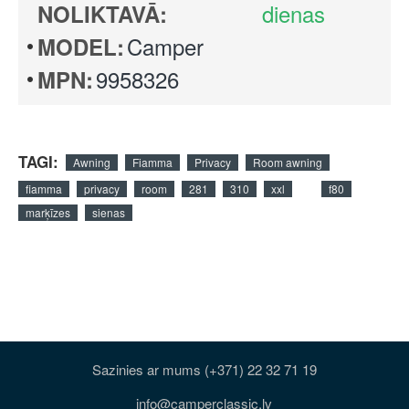
dienas
NOLIKTAVĀ:
Camper
MODEL:
9958326
MPN:
TAGI:
Awning
Fiamma
Privacy
Room awning
fiamma
privacy
room
281
310
xxl
f80
marķīzes
sienas
Sazinies ar mums (+371) 22 32 71 19
info@camperclassic.lv