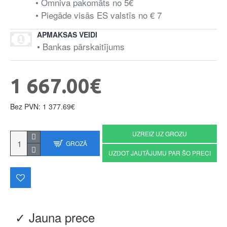
• Omniva pakomāts no 5€
• Piegāde visās ES valstīs no € 7
APMAKSAS VEIDI
• Bankas pārskaitījums
1 667.00€
Bez PVN: 1 377.69€
UZREIZ UZ GROZU
GROZĀ
UZDOT JAUTĀJUMU PAR ŠO PRECI
✓ Jauna prece