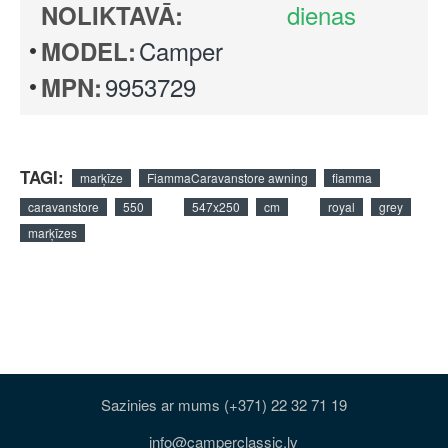
dienas
NOLIKTAVĀ:
Camper
MODEL:
9953729
MPN:
TAGI:
marķīze
FiammaCaravanstore awning
fiamma
caravanstore
550
547x250
cm
royal
grey
marķīzes
Sazinies ar mums (+371) 22 32 71 19
info@camperclassic.lv