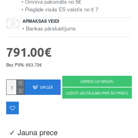
• Omniva pakomāts no 5€
• Piegāde visās ES valstīs no € 7
APMAKSAS VEIDI
• Bankas pārskaitījums
791.00€
Bez PVN: 653.72€
UZREIZ UZ GROZU
GROZĀ
UZDOT JAUTĀJUMU PAR ŠO PRECI
✓ Jauna prece