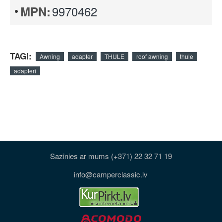
9970462
MPN:
TAGI:
Awning
adapter
THULE
roof awning
thule
adapteri
Sazinies ar mums (+371) 22 32 71 19
info@camperclassic.lv