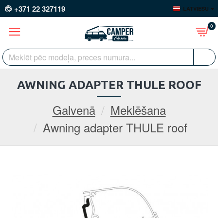
+371 22 327119
LATVIEŠU
0
AWNING ADAPTER THULE ROOF
Galvenā
Meklēšana
Awning adapter THULE roof