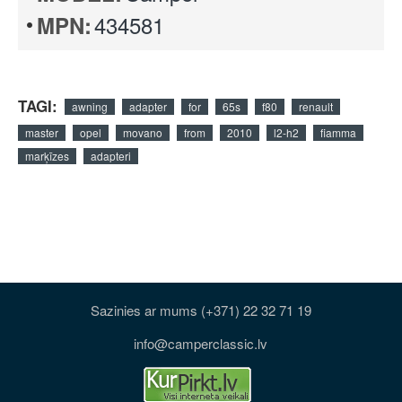
434581
MPN:
TAGI:
awning
adapter
for
65s
f80
renault
master
opel
movano
from
2010
l2-h2
fiamma
marķīzes
adapteri
Sazinies ar mums (+371) 22 32 71 19
info@camperclassic.lv