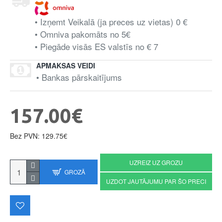
• Izņemt Veikalā (ja preces uz vietas) 0 €
• Omniva pakomāts no 5€
• Piegāde visās ES valstīs no € 7
APMAKSAS VEIDI
• Bankas pārskaitījums
157.00€
Bez PVN: 129.75€
UZREIZ UZ GROZU
GROZĀ
UZDOT JAUTĀJUMU PAR ŠO PRECI