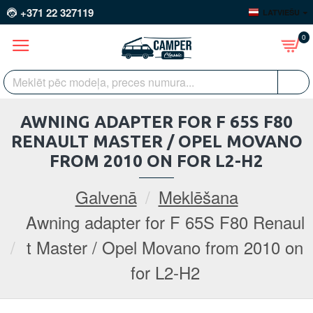
+371 22 327119
LATVIEŠU
0
AWNING ADAPTER FOR F 65S F80
RENAULT MASTER / OPEL MOVANO
FROM 2010 ON FOR L2-H2
Galvenā
Meklēšana
Awning adapter for F 65S F80 Renaul
t Master / Opel Movano from 2010 on
for L2-H2