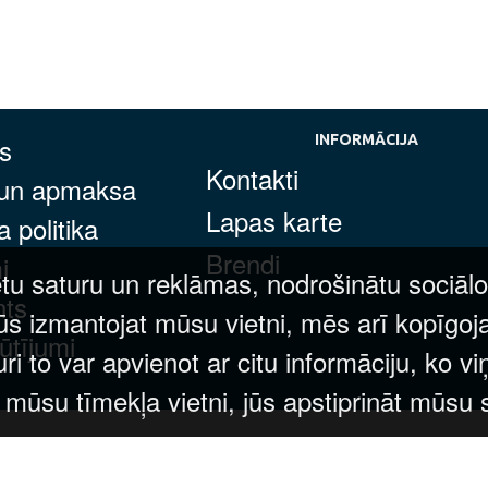
s
INFORMĀCIJA
Kontakti
 un apmaksa
Lapas karte
 politika
Brendi
i
tu saturu un reklāmas, nodrošinātu sociālo
nts
ūs izmantojat mūsu vietni, mēs arī kopīgoj
ūtījumi
 to var apvienot ar citu informāciju, ko vi
t mūsu tīmekļa vietni, jūs apstiprināt mūsu