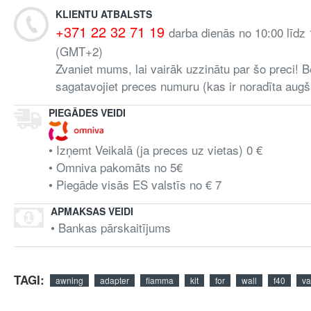
KLIENTU ATBALSTS
+371 22 32 71 19
darba dienās no 10:00 līdz
(GMT+2)
Zvaniet mums, lai vairāk uzzinātu par šo preci! B
sagatavojiet preces numuru (kas ir noradīta augš
PIEGĀDES VEIDI
• Izņemt Veikalā (ja preces uz vietas) 0 €
• Omniva pakomāts no 5€
• Piegāde visās ES valstīs no € 7
APMAKSAS VEIDI
• Bankas pārskaitījums
TAGI:
awning
adapter
fiamma
kit
for
wall
f40
v