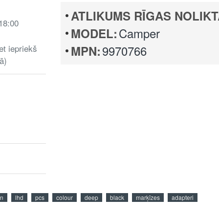
ATLIKUMS RĪGAS NOLIKT
 18:00
Camper
MODEL:
et iepriekš
9970766
MPN:
ā)
an
lhd
pcs
colour
deep
black
marķīzes
adapteri