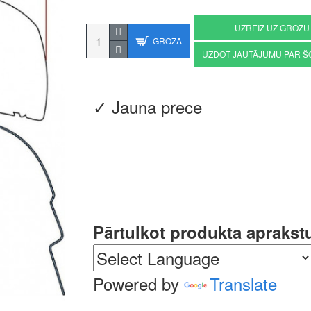
UZREIZ UZ GROZU
GROZĀ
UZDOT JAUTĀJUMU PAR Š
✓ Jauna prece
Pārtulkot produkta aprakst
Powered by
Translate