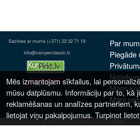
Sazinies ar mums (+371) 22 32 71 19
Par mum
Piegāde
info@camperclassic.lv
Privātuma
Noteikum
Mēs izmantojam sīkfailus, lai personalizē
Mans ko
mūsu datplūsmu. Informāciju par to, kā j
Mani pas
reklamēšanas un analīzes partneriem, kuri
lietojat viņu pakalpojumus. Turpinot lieto
Camperclassic.lv © 2019. Visas tiesības aizsargātas