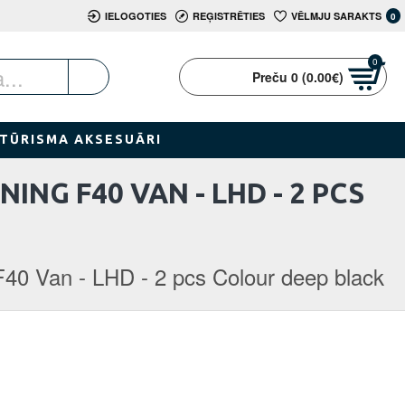
IELOGOTIES
REĢISTRĒTIES
VĒLMJU SARAKTS
0
0
Preču 0 (0.00€)
TŪRISMA AKSESUĀRI
NG F40 VAN - LHD - 2 PCS
40 Van - LHD - 2 pcs Colour deep black