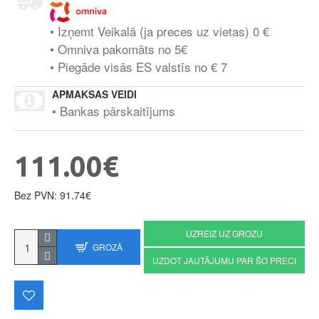
• Izņemt Veikalā (ja preces uz vietas) 0 €
• Omniva pakomāts no 5€
• Piegāde visās ES valstīs no € 7
APMAKSAS VEIDI
• Bankas pārskaitījums
111.00€
Bez PVN: 91.74€
UZREIZ UZ GROZU
GROZĀ
UZDOT JAUTĀJUMU PAR ŠO PRECI