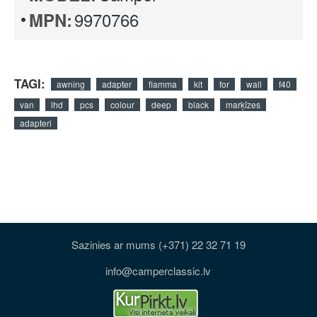
9970766
MPN:
TAGI:
awning
adapter
fiamma
kit
for
wall
f40
van
lhd
pcs
colour
deep
black
marķīzes
adapteri
Sazinies ar mums (+371) 22 32 71 19
info@camperclassic.lv