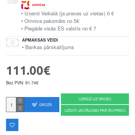
• Izņemt Veikalā (ja preces uz vietas) 0 €
• Omniva pakomāts no 5€
• Piegāde visās ES valstīs no € 7
APMAKSAS VEIDI
• Bankas pārskaitījums
111.00€
Bez PVN: 91.74€
UZREIZ UZ GROZU
GROZĀ
UZDOT JAUTĀJUMU PAR ŠO PRECI