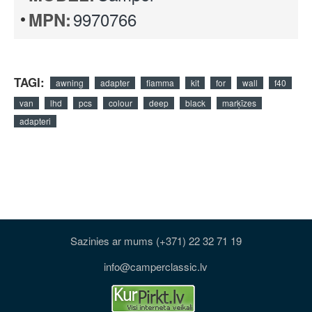
9970766
MPN:
TAGI:
awning
adapter
fiamma
kit
for
wall
f40
van
lhd
pcs
colour
deep
black
marķīzes
adapteri
Sazinies ar mums (+371) 22 32 71 19
info@camperclassic.lv