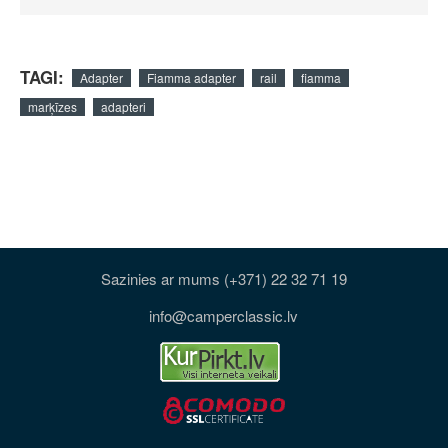
TAGI:
Adapter
Fiamma adapter
rail
fiamma
marķīzes
adapteri
Sazinies ar mums (+371) 22 32 71 19
info@camperclassic.lv