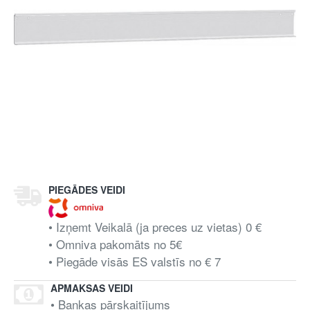
PIEGĀDES VEIDI
• Izņemt Veikalā (ja preces uz vietas) 0 €
• Omniva pakomāts no 5€
• Piegāde visās ES valstīs no € 7
APMAKSAS VEIDI
• Bankas pārskaitījums