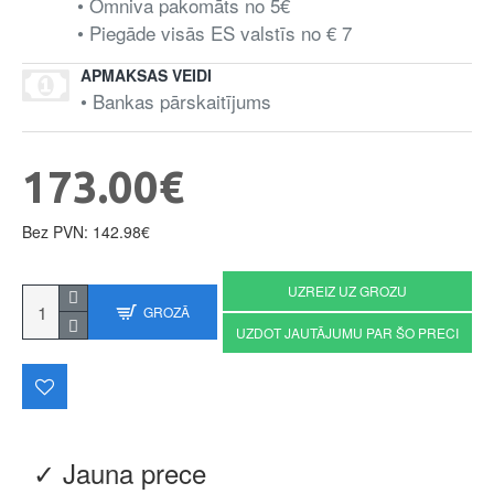
• Omniva pakomāts no 5€
• Piegāde visās ES valstīs no € 7
APMAKSAS VEIDI
• Bankas pārskaitījums
173.00€
Bez PVN: 142.98€
UZREIZ UZ GROZU
GROZĀ
UZDOT JAUTĀJUMU PAR ŠO PRECI
✓ Jauna prece