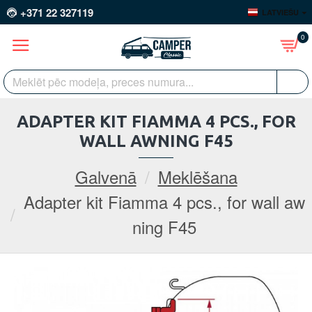
+371 22 327119
LATVIEŠU
0
ADAPTER KIT FIAMMA 4 PCS., FOR
WALL AWNING F45
Galvenā
Meklēšana
Adapter kit Fiamma 4 pcs., for wall aw
ning F45