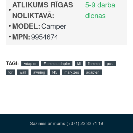
5-9 darba
ATLIKUMS RĪGAS
dienas
NOLIKTAVĀ:
Camper
MODEL:
9954674
MPN:
TAGI:
Adapter
Fiamma adapter
kit
fiamma
pcs.
for
wall
awning
f45
marķīzes
adapteri
Sazinies ar mums (+371) 22 32 71 19