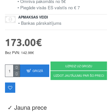
• Omniva pakomāts no 5€
• Piegāde visās ES valstīs no € 7
APMAKSAS VEIDI
• Bankas pārskaitījums
173.00€
Bez PVN: 142.98€
UZREIZ UZ GROZU
GROZĀ
UZDOT JAUTĀJUMU PAR ŠO PRECI
✓ Jauna prece