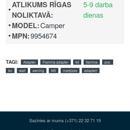
5-9 darba
ATLIKUMS RĪGAS
dienas
NOLIKTAVĀ:
Camper
MODEL:
9954674
MPN:
TAGI:
Adapter
Fiamma adapter
kit
fiamma
pcs.
for
wall
awning
f45
marķīzes
adapteri
Sazinies ar mums (+371) 22 32 71 19