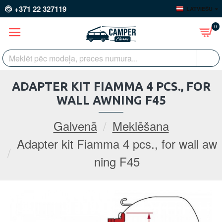
+371 22 327119
LATVIEŠU
0
ADAPTER KIT FIAMMA 4 PCS., FOR
WALL AWNING F45
Galvenā
Meklēšana
Adapter kit Fiamma 4 pcs., for wall aw
ning F45