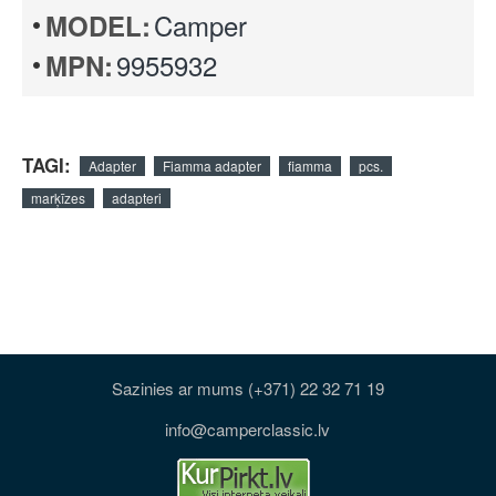
Camper
MODEL:
9955932
MPN:
TAGI:
Adapter
Fiamma adapter
fiamma
pcs.
marķīzes
adapteri
Sazinies ar mums (+371) 22 32 71 19
info@camperclassic.lv