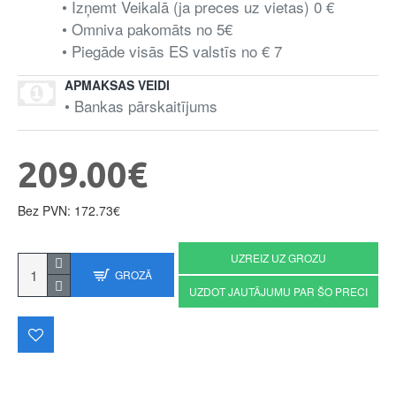
• Izņemt Veikalā (ja preces uz vietas) 0 €
• Omniva pakomāts no 5€
• Piegāde visās ES valstīs no € 7
APMAKSAS VEIDI
• Bankas pārskaitījums
209.00€
Bez PVN: 172.73€
UZREIZ UZ GROZU
GROZĀ
UZDOT JAUTĀJUMU PAR ŠO PRECI