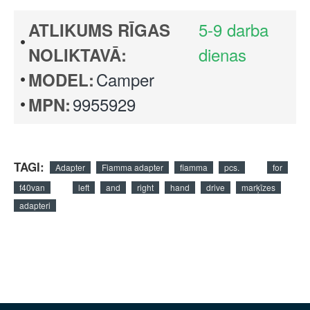
5-9 darba
ATLIKUMS RĪGAS
dienas
NOLIKTAVĀ:
Camper
MODEL:
9955929
MPN:
TAGI:
Adapter
Fiamma adapter
fiamma
pcs.
for
f40van
left
and
right
hand
drive
marķīzes
adapteri