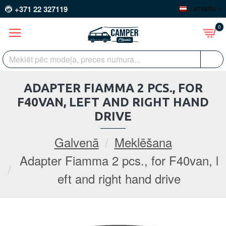
+371 22 327119
LATVIEŠU
0
ADAPTER FIAMMA 2 PCS., FOR
F40VAN, LEFT AND RIGHT HAND
DRIVE
Galvenā
Meklēšana
Adapter Fiamma 2 pcs., for F40van, l
eft and right hand drive