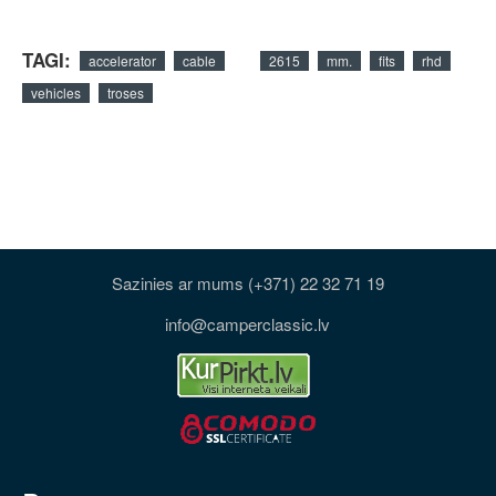
TAGI:
accelerator
cable
2615
mm.
fits
rhd
vehicles
troses
Sazinies ar mums (+371) 22 32 71 19
info@camperclassic.lv