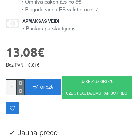
• Omniva pakomāts no 5€
• Piegāde visās ES valstīs no € 7
APMAKSAS VEIDI
• Bankas pārskaitījums
13.08€
Bez PVN: 10.81€
UZREIZ UZ GROZU
GROZĀ
UZDOT JAUTĀJUMU PAR ŠO PRECI
✓ Jauna prece