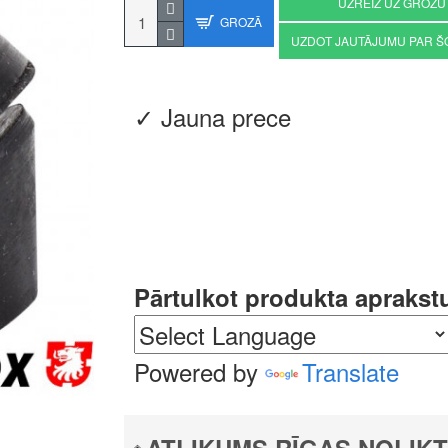
UZREIZ UZ GROZU
GROZĀ
UZDOT JAUTĀJUMU PAR Š
✓ Jauna prece
Pārtulkot produkta aprakst
Powered by
Translate