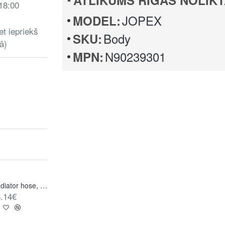
ATLIKUMS RĪGAS NOLIKT
 18:00
JOPEX
MODEL:
et iepriekš
Body
SKU:
ā)
N90239301
MPN:
Radiator hose, expansion tank to water flange, water pump and thermostat housing
Radiator hose, water pump to radiator
.14€
21.39€