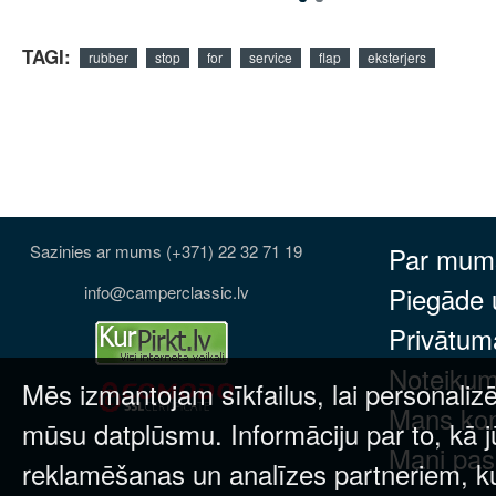
TAGI:
rubber
stop
for
service
flap
eksterjers
Sazinies ar mums (+371) 22 32 71 19
Par mum
Piegāde
info@camperclassic.lv
Privātuma
Noteikum
Mēs izmantojam sīkfailus, lai personalizē
Mans ko
mūsu datplūsmu. Informāciju par to, kā j
Mani pas
reklamēšanas un analīzes partneriem, kuri