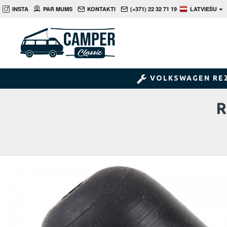
INSTA
PAR MUMS
KONTAKTI
(+371) 22 32 71 19
LATVIEŠU
VOLKSWAGEN RE
R