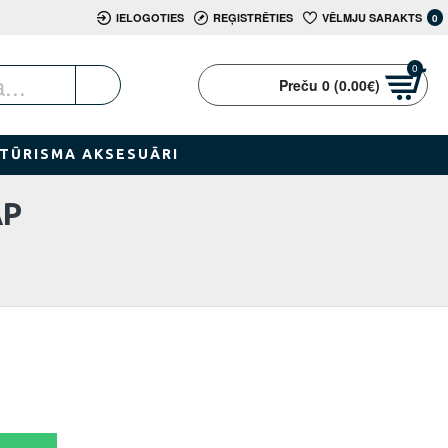
IELOGOTIES
REĢISTRĒTIES
VĒLMJU SARAKTS
0
0
Preču 0 (0.00€)
TŪRISMA AKSESUĀRI
AP