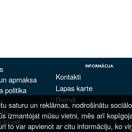
s
INFORMĀCIJA
Kontakti
 un apmaksa
Lapas karte
 politika
Brendi
i
tu saturu un reklāmas, nodrošinātu sociālo
nts
ūs izmantojat mūsu vietni, mēs arī kopīgoj
ūtījumi
 to var apvienot ar citu informāciju, ko vi