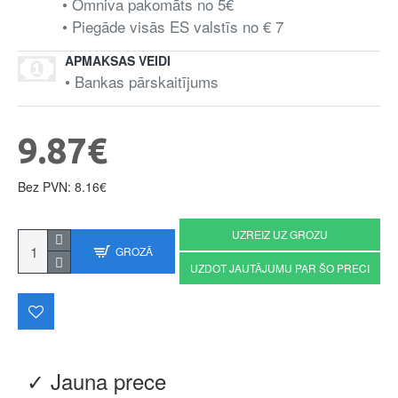
• Omniva pakomāts no 5€
• Piegāde visās ES valstīs no € 7
APMAKSAS VEIDI
• Bankas pārskaitījums
9.87€
Bez PVN: 8.16€
UZREIZ UZ GROZU
GROZĀ
UZDOT JAUTĀJUMU PAR ŠO PRECI
✓ Jauna prece