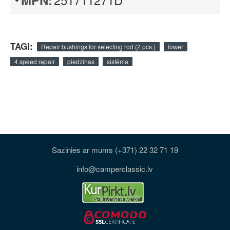
MPN:
TAGI:
Repair bushings for selecting rod (2 pcs.)
lower
4 speed repair
piedziņas
sistēma
Sazinies ar mums (+371) 22 32 71 19
info@camperclassic.lv