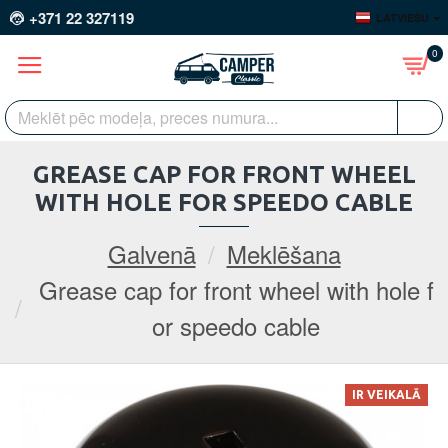
+371 22 327119
LATVIEŠU
0
GREASE CAP FOR FRONT WHEEL
WITH HOLE FOR SPEEDO CABLE
Galvenā
Meklēšana
Grease cap for front wheel with hole f
or speedo cable
IR VEIKALĀ