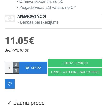
• Omniva pakomāts no 5€
• Piegāde visās ES valstīs no € 7
APMAKSAS VEIDI
• Bankas pārskaitījums
11.05€
Bez PVN: 9.13€
UZREIZ UZ GROZU
GROZĀ
UZDOT JAUTĀJUMU PAR ŠO PRECI
✓ Jauna prece