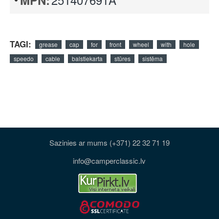
MPN:
TAGI:
grease
cap
for
front
wheel
with
hole
speedo
cable
balstiekarta
stūres
sistēma
Sazinies ar mums (+371) 22 32 71 19
info@camperclassic.lv