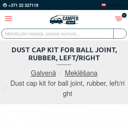
+371 22 327119
LATVIEŠU
0
DUST CAP KIT FOR BALL JOINT,
RUBBER, LEFT/RIGHT
Galvenā
Meklēšana
Dust cap kit for ball joint, rubber, left/ri
ght