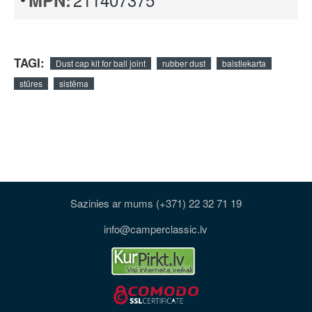
MPN:
TAGI:
Dust cap kit for ball joint
rubber dust
balstiekarta
stūres
sistēma
Sazinies ar mums (+371) 22 32 71 19
info@camperclassic.lv