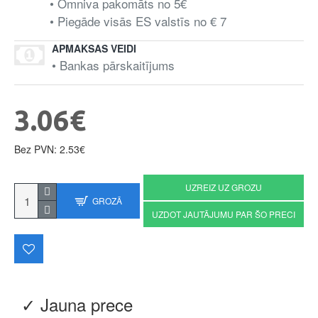
• Omniva pakomāts no 5€
• Piegāde visās ES valstīs no € 7
APMAKSAS VEIDI
• Bankas pārskaitījums
3.06€
Bez PVN: 2.53€
UZREIZ UZ GROZU
GROZĀ
UZDOT JAUTĀJUMU PAR ŠO PRECI
✓ Jauna prece