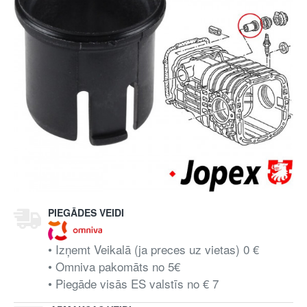
PIEGĀDES VEIDI
• Izņemt Veikalā (ja preces uz vietas) 0 €
• Omniva pakomāts no 5€
• Piegāde visās ES valstīs no € 7