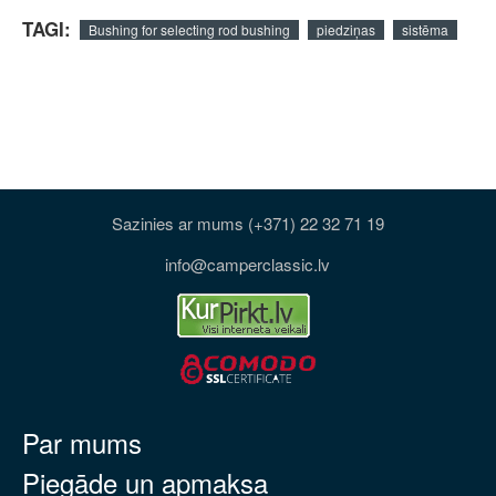
TAGI:
Bushing for selecting rod bushing
piedziņas
sistēma
Sazinies ar mums (+371) 22 32 71 19
info@camperclassic.lv
Par mums
Piegāde un apmaksa