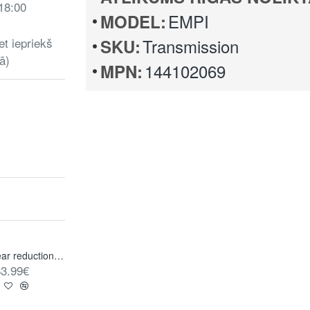
 18:00
EMPI
MODEL:
et iepriekš
Transmission
SKU:
ā)
144102069
MPN:
Gear reduction starter, 1.0 kW, 12 V, 091 style transmission, 4.4 gear reduction, new, WOSP
Ignition coil, 12 Volt, Compu-Fire, 40.000 Volt output, primary resistance of 3.0 Ohms, Chrom
3.99€
121.38€