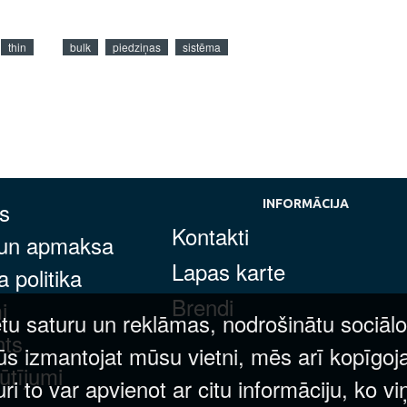
thin
bulk
piedziņas
sistēma
s
INFORMĀCIJA
Kontakti
 un apmaksa
Lapas karte
 politika
Brendi
i
tu saturu un reklāmas, nodrošinātu sociālo
nts
ūs izmantojat mūsu vietni, mēs arī kopīgoj
ūtījumi
 to var apvienot ar citu informāciju, ko vi