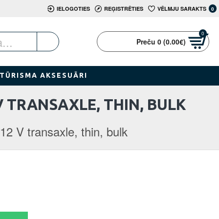
IELOGOTIES
REĢISTRĒTIES
VĒLMJU SARAKTS
0
0
Preču 0 (0.00€)
TŪRISMA AKSESUĀRI
V TRANSAXLE, THIN, BULK
12 V transaxle, thin, bulk