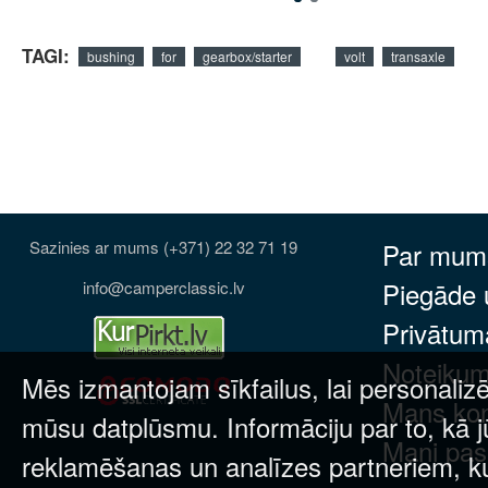
TAGI:
bushing
for
gearbox/starter
volt
transaxle
Sazinies ar mums (+371) 22 32 71 19
Par mum
Piegāde
info@camperclassic.lv
Privātuma
Noteikum
Mēs izmantojam sīkfailus, lai personalizē
Mans ko
mūsu datplūsmu. Informāciju par to, kā j
Mani pas
reklamēšanas un analīzes partneriem, kuri