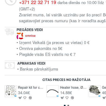
+371 22 32 71 19
darba dienās no 10:00 līdz
(GMT+2)
Zvaniet mums, lai vairāk uzzinātu par šo preci! B
sagatavojiet preces numuru (kas ir noradīta augš
PIEGĀDES VEIDI
• Izņemt Veikalā (ja preces uz vietas) 0 €
• Omniva pakomāts no 5€
• Piegāde visās ES valstīs no € 7
APMAKSAS VEIDI
• Bankas pārskaitījums
CITAS PRECES NO RAŽOTĀJA
Repair kit for carburettor, universal Solex 28/30/34 pict
Heater hose, Ø50 mm, lenght 1080 mm, black
34.04€
14.88€
46