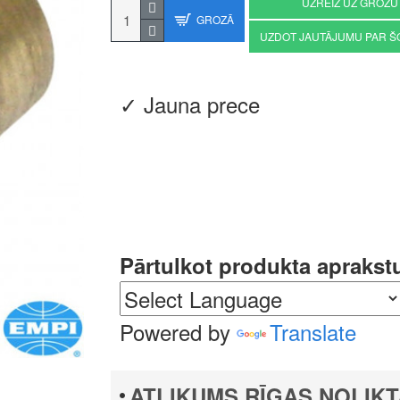
UZREIZ UZ GROZU
GROZĀ
UZDOT JAUTĀJUMU PAR Š
✓ Jauna prece
Pārtulkot produkta aprakst
Powered by
Translate
ATLIKUMS RĪGAS NOLIKT