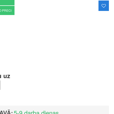
O PRECI
u uz
5-9 darba dienas
AVĀ: