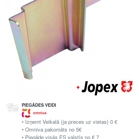
PIEGĀDES VEIDI
• Izņemt Veikalā (ja preces uz vietas) 0 €
• Omniva pakomāts no 5€
• Piegāde visās ES valstīs no € 7