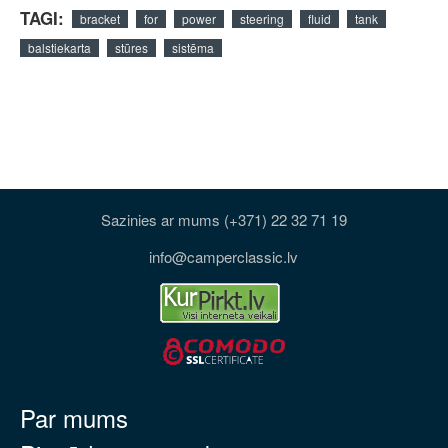
TAGI:
bracket
for
power
steering
fluid
tank
balstiekarta
stūres
sistēma
Sazinies ar mums (+371) 22 32 71 19
info@camperclassic.lv
Par mums