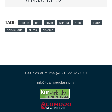
TAGI:
torsion
bar
cover
without
hole
black
balstiekarta
stūres
sistēma
Sazinies ar mums (+371) 22 32 71 19
info@camperclassic.lv