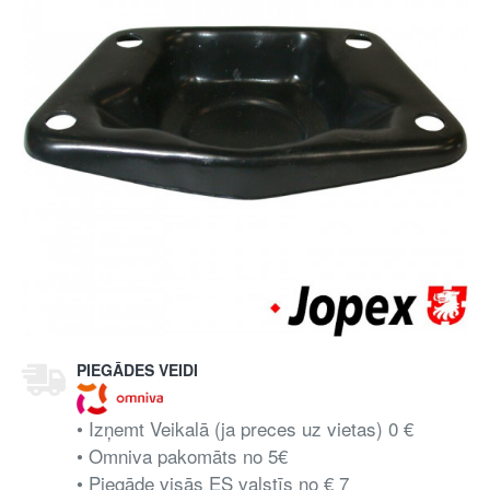
PIEGĀDES VEIDI
• Izņemt Veikalā (ja preces uz vietas) 0 €
• Omniva pakomāts no 5€
• Piegāde visās ES valstīs no € 7