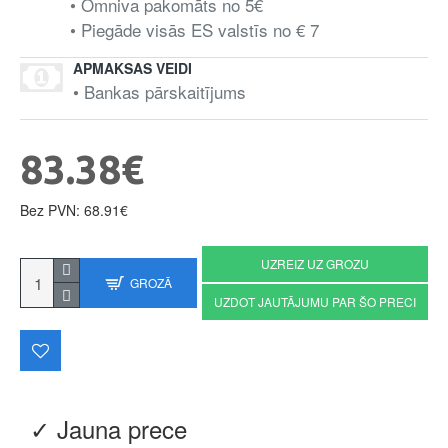
• Omniva pakomāts no 5€
• Piegāde visās ES valstīs no € 7
APMAKSAS VEIDI
• Bankas pārskaitījums
83.38€
Bez PVN: 68.91€
UZREIZ UZ GROZU
GROZĀ
UZDOT JAUTĀJUMU PAR ŠO PRECI
✓ Jauna prece