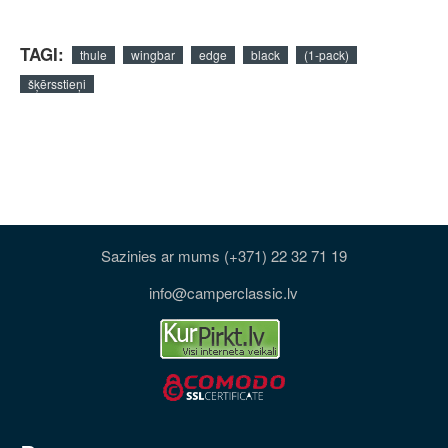
TAGI:
thule
wingbar
edge
black
(1-pack)
šķērsstieņi
Sazinies ar mums (+371) 22 32 71 19
info@camperclassic.lv