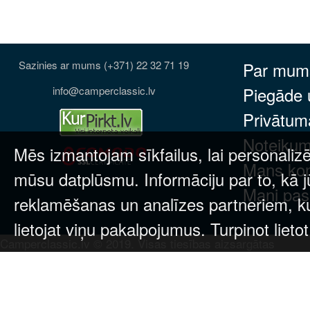
Sazinies ar mums (+371) 22 32 71 19
Par mum
Piegāde
info@camperclassic.lv
Privātuma
Noteikum
Mēs izmantojam sīkfailus, lai personalizē
Mans ko
mūsu datplūsmu. Informāciju par to, kā j
Mani pas
reklamēšanas un analīzes partneriem, kuri
lietojat viņu pakalpojumus. Turpinot lieto
Camperclassic.lv © 2019. Visas tiesības aizsargātas