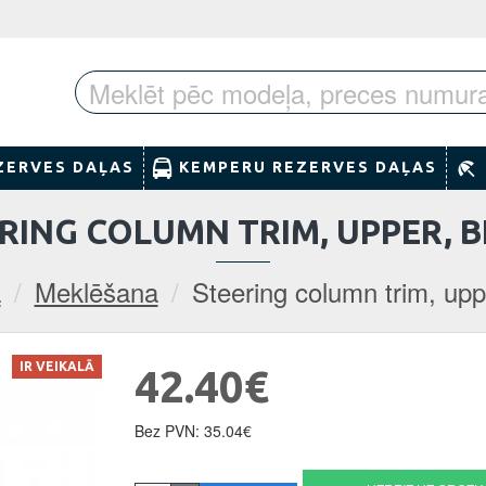
ZERVES DAĻAS
KEMPERU REZERVES DAĻAS
RING COLUMN TRIM, UPPER, 
ā
Meklēšana
Steering column trim, upp
IR VEIKALĀ
42.40€
Bez PVN: 35.04€