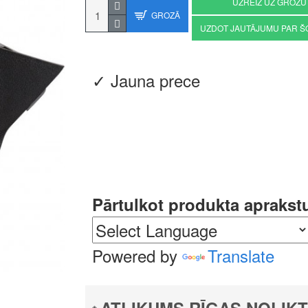
UZREIZ UZ GROZU
GROZĀ
UZDOT JAUTĀJUMU PAR Š
✓ Jauna prece
Pārtulkot produkta aprakst
Powered by
Translate