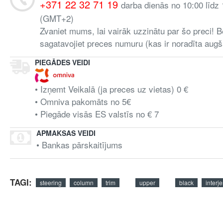
+371 22 32 71 19
darba dienās no 10:00 līdz
(GMT+2)
Zvaniet mums, lai vairāk uzzinātu par šo preci! B
sagatavojiet preces numuru (kas ir noradīta augš
PIEGĀDES VEIDI
• Izņemt Veikalā (ja preces uz vietas) 0 €
• Omniva pakomāts no 5€
• Piegāde visās ES valstīs no € 7
APMAKSAS VEIDI
• Bankas pārskaitījums
TAGI:
steering
column
trim
upper
black
interje