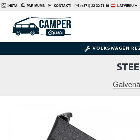
INSTA
PAR MUMS
KONTAKTI
(+371) 22 32 71 19
LATVIEŠU
VOLKSWAGEN RE
STEE
Galven