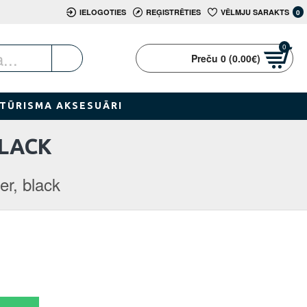
IELOGOTIES
REĢISTRĒTIES
VĒLMJU SARAKTS
0
0
Preču 0 (0.00€)
TŪRISMA AKSESUĀRI
BLACK
er, black