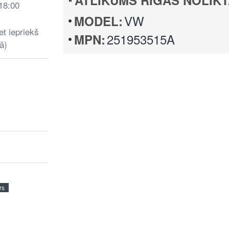
ATLIKUMS RĪGAS NOLIKT
 18:00
VW
MODEL:
et iepriekš
251953515A
MPN:
ā)
rs