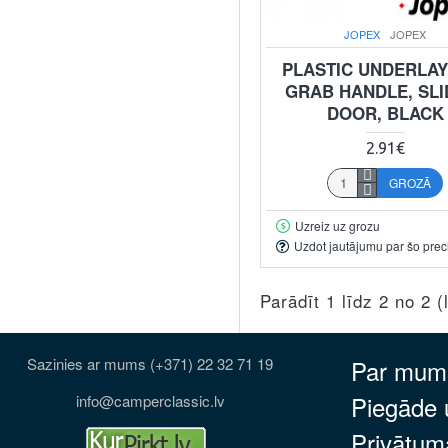
JOPEX
JOPEX
PLASTIC UNDERLAY
GRAB HANDLE, SLI
DOOR, BLACK
2.91€
GROZĀ
Uzreiz uz grozu
Uzdot jautājumu par šo prec
Parādīt 1 līdz 2 no 2 
Sazinies ar mums (+371) 22 32 71 19
Par mum
Piegāde
info@camperclassic.lv
Privātuma