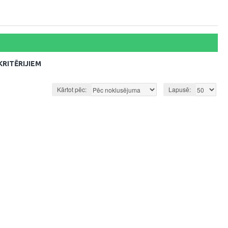
RITĒRIJIEM
Kārtot pēc:
Lapusē: