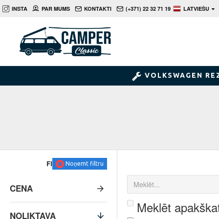
INSTA
PAR MUMS
KONTAKTI
(+371) 22 32 71 19
LATVIEŠU
VOLKSWAGEN RE
FILTRS
Noņemt filtru
CENA
Meklēt apakškat
NOLIKTAVA