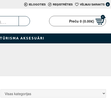
IELOGOTIES
REĢISTRĒTIES
VĒLMJU SARAKTS
0
0
Preču 0 (0.00€)
TŪRISMA AKSESUĀRI