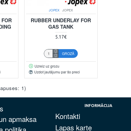
JOPEX
JOPEX
 FOR
RUBBER UNDERLAY FOR
DING
GAS TANK
5.17€
GROZĀ
Uzreiz uz grozu
i
Uzdot jautājumu par šo preci
(lapuses: 1)
s
INFORMĀCIJA
Kontakti
 un apmaksa
Lapas karte
 politika