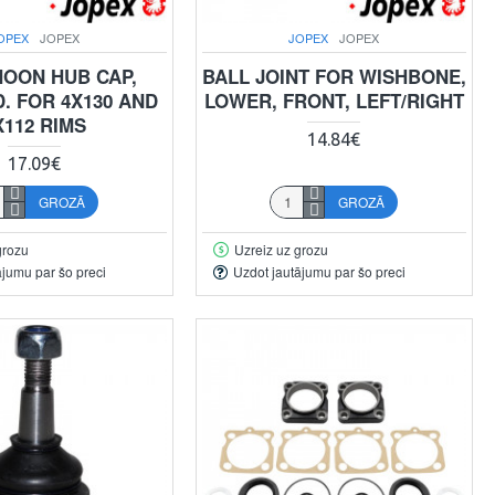
OPEX
JOPEX
JOPEX
JOPEX
MOON HUB CAP,
BALL JOINT FOR WISHBONE,
. FOR 4X130 AND
LOWER, FRONT, LEFT/RIGHT
X112 RIMS
14.84€
17.09€
GROZĀ
GROZĀ
grozu
Uzreiz uz grozu
ājumu par šo preci
Uzdot jautājumu par šo preci