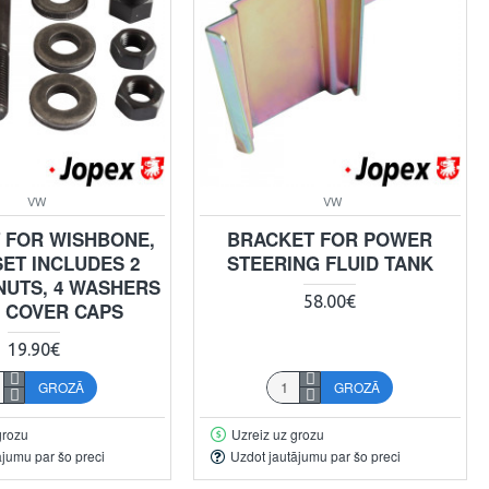
VW
VW
T FOR WISHBONE,
BRACKET FOR POWER
SET INCLUDES 2
STEERING FLUID TANK
 NUTS, 4 WASHERS
58.00€
2 COVER CAPS
19.90€
GROZĀ
GROZĀ
grozu
Uzreiz uz grozu
ājumu par šo preci
Uzdot jautājumu par šo preci