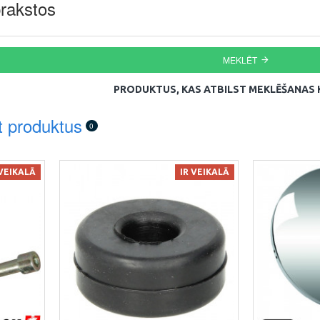
rakstos
MEKLĒT
PRODUKTUS, KAS ATBILST MEKLĒŠANAS K
t produktus
0
 VEIKALĀ
IR VEIKALĀ