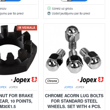
grozu
Uzreiz uz grozu
ājumu par šo preci
Uzdot jautājumu par šo preci
IR VEIKALĀ
OPEX
JOPEX
JOPEX
JOPEX
 NUT FOR BRAKE
CHROME ACORN LUG BOLTS
AR, 10 POINTS,
FOR STANDARD STEEL
M30X1.5
WHEELS. SET WITH 4 PCS.