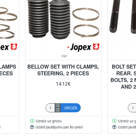
VW
CLAMPS
BELLOW SET WITH CLAMPS,
BOLT SE
IECES
STEERING, 2 PIECES
REAR. 
BOLTS, 2
14.12€
AND 
GROZĀ
Uzreiz uz grozu
Uzreiz uz 
i
Uzdot jautājumu par šo preci
Uzdot jaut