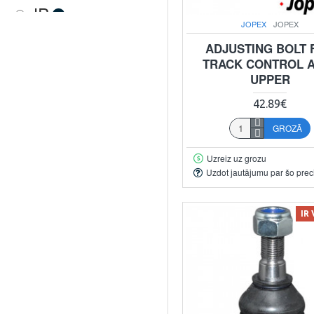
JP
3
JOPEX
JOPEX
ORIGINAL
ADJUSTING BOLT 
4
TRACK CONTROL 
UPPER
42.89€
GROZĀ
Uzreiz uz grozu
Uzdot jautājumu par šo prec
IR