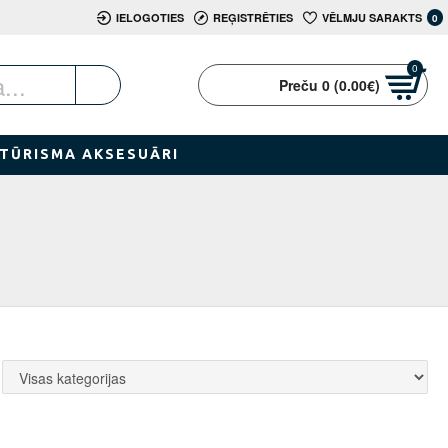
IELOGOTIES
REĢISTRĒTIES
VĒLMJU SARAKTS
0
0
Preču 0 (0.00€)
TŪRISMA AKSESUĀRI