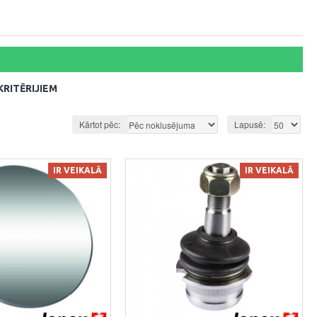
RITĒRIJIEM
Kārtot pēc:
Lapusē:
IR VEIKALĀ
IR VEIKALĀ