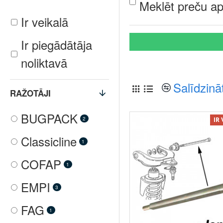
Meklēt preču ap
Ir veikalā
Ir piegādātāja
noliktavā
Salīdzinā
RAŽOTĀJI
BUGPACK
2
IR
Classicline
1
COFAP
1
EMPI
3
FAG
1