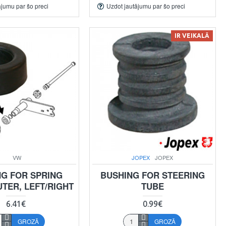
ājumu par šo preci
Uzdot jautājumu par šo preci
IR VEIKALĀ
VW
JOPEX
JOPEX
NG FOR SPRING
BUSHING FOR STEERING
UTER, LEFT/RIGHT
TUBE
6.41€
0.99€
GROZĀ
GROZĀ