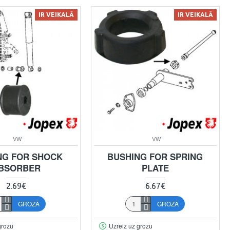
IR VEIKALĀ
IR VEIKALĀ
VW
VW
NG FOR SHOCK
BUSHING FOR SPRING
BSORBER
PLATE
2.69€
6.67€
GROZĀ
GROZĀ
grozu
Uzreiz uz grozu