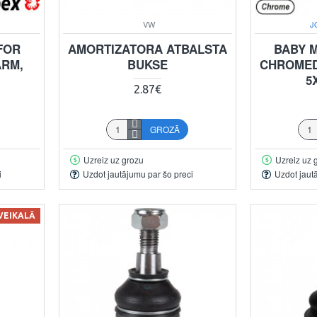
VW
J
FOR
AMORTIZATORA ATBALSTA
BABY 
ARM,
BUKSE
CHROMED
5
2.87€
GROZĀ
Uzreiz uz grozu
Uzreiz uz 
i
Uzdot jautājumu par šo preci
Uzdot jaut
 VEIKALĀ