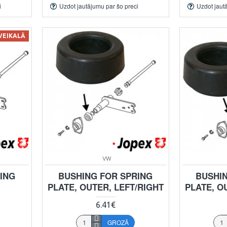
i
Uzdot jautājumu par šo preci
Uzdot jaut
 VEIKALĀ
VW
ING
BUSHING FOR SPRING
BUSHI
PLATE, OUTER, LEFT/RIGHT
PLATE, O
6.41€
GROZĀ