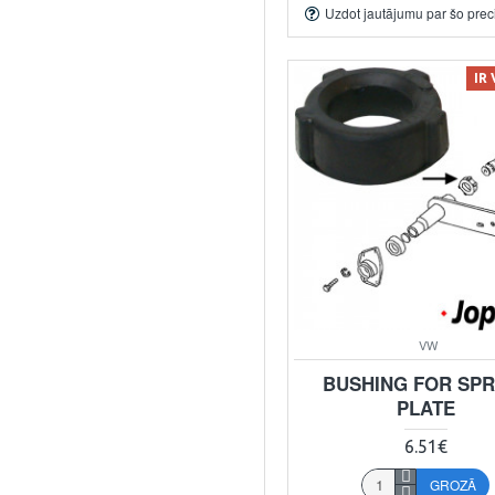
Uzdot jautājumu par šo prec
IR
VW
BUSHING FOR SPR
PLATE
6.51€
GROZĀ