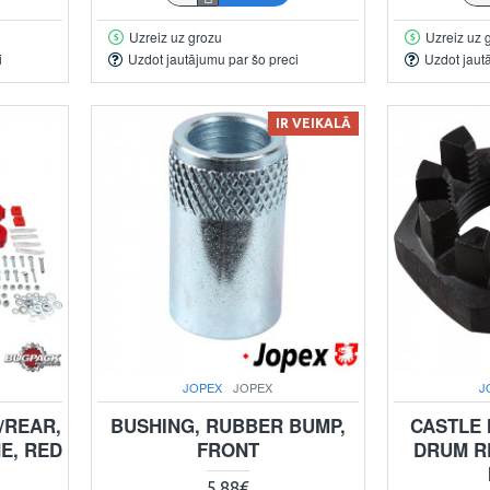
Uzreiz uz grozu
Uzreiz uz 
i
Uzdot jautājumu par šo preci
Uzdot jaut
IR VEIKALĀ
JOPEX
JOPEX
J
/REAR,
BUSHING, RUBBER BUMP,
CASTLE
E, RED
FRONT
DRUM RE
5.88€