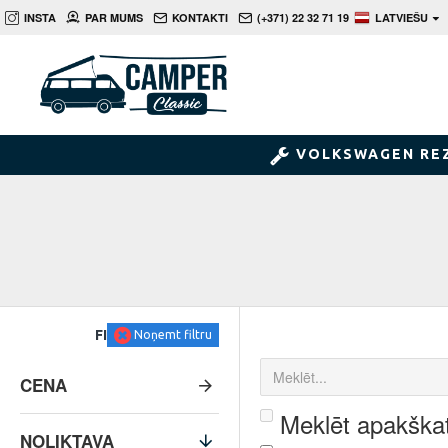
INSTA
PAR MUMS
KONTAKTI
(+371) 22 32 71 19
LATVIEŠU
VOLKSWAGEN RE
FILTRS
Noņemt filtru
CENA
Meklēt apakškat
NOLIKTAVA