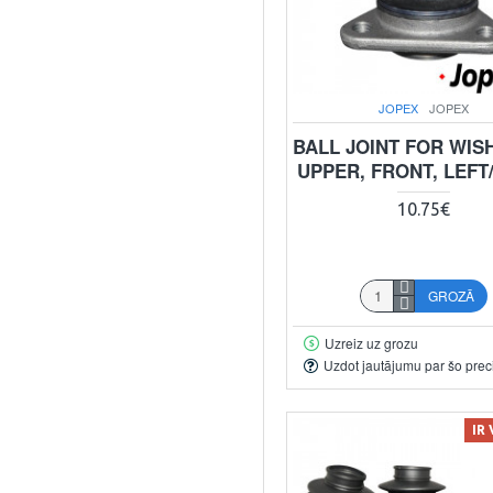
JOPEX
JOPEX
BALL JOINT FOR WIS
UPPER, FRONT, LEFT
10.75€
GROZĀ
Uzreiz uz grozu
Uzdot jautājumu par šo prec
IR