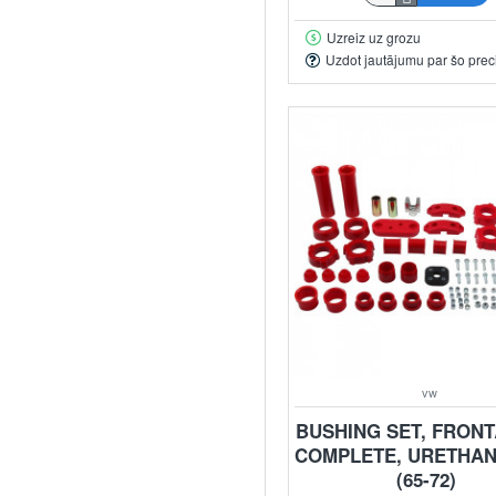
Uzreiz uz grozu
Uzdot jautājumu par šo prec
vw
BUSHING SET, FRONT
COMPLETE, URETHAN
(65-72)