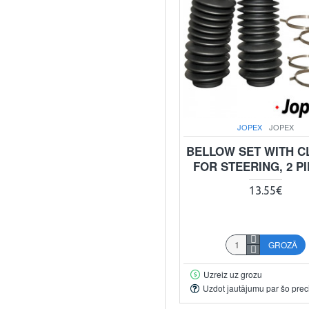
JOPEX
JOPEX
BELLOW SET WITH 
FOR STEERING, 2 P
13.55€
GROZĀ
Uzreiz uz grozu
Uzdot jautājumu par šo prec