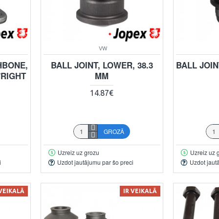
VW
HBONE,
BALL JOINT, LOWER, 38.3
BALL JOIN
/RIGHT
MM
14.87€
GROZĀ
Uzreiz uz grozu
Uzreiz uz 
i
Uzdot jautājumu par šo preci
Uzdot jaut
 VEIKALĀ
IR VEIKALĀ