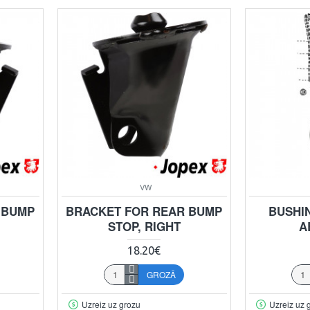
VW
 BUMP
BRACKET FOR REAR BUMP
BUSHI
STOP, RIGHT
A
18.20€
GROZĀ
Uzreiz uz grozu
Uzreiz uz 