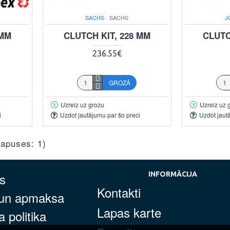
SACHS
SACHS
J
 MM
CLUTCH KIT, 228 MM
CLUTC
236.55€
GROZĀ
Uzreiz uz grozu
Uzreiz uz 
i
Uzdot jautājumu par šo preci
Uzdot jaut
(lapuses: 1)
s
INFORMĀCIJA
Kontakti
 un apmaksa
Lapas karte
 politika