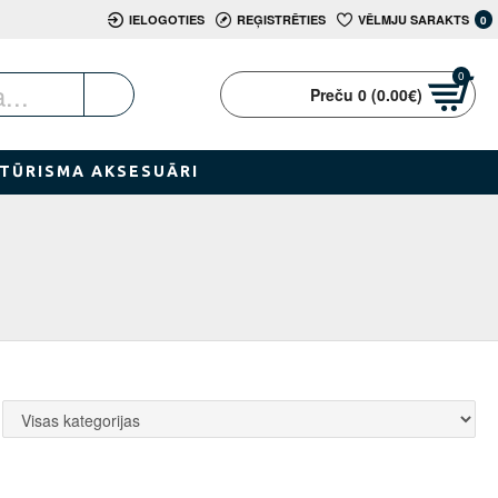
IELOGOTIES
REĢISTRĒTIES
VĒLMJU SARAKTS
0
0
Preču 0 (0.00€)
TŪRISMA AKSESUĀRI