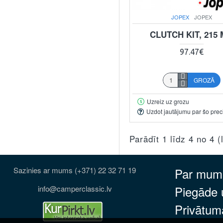
JOPEX
JOPEX
CLUTCH KIT, 215
97.47€
GROZĀ
Uzreiz uz grozu
Uzdot jautājumu par šo prec
Parādīt 1 līdz 4 no 4 
Sazinies ar mums (+371) 22 32 71 19
Par mum
Piegāde
info@camperclassic.lv
Privātuma