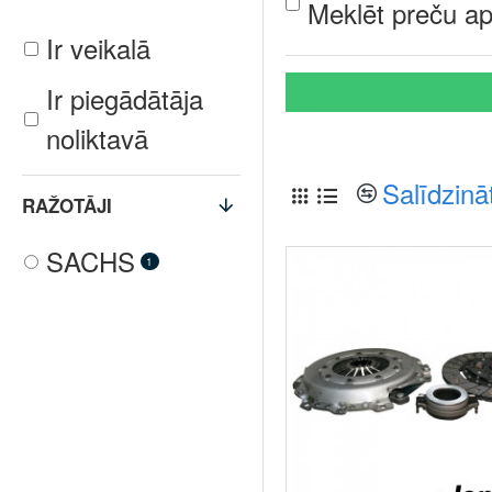
Meklēt preču ap
Ir veikalā
Ir piegādātāja
noliktavā
Salīdzinā
RAŽOTĀJI
SACHS
1