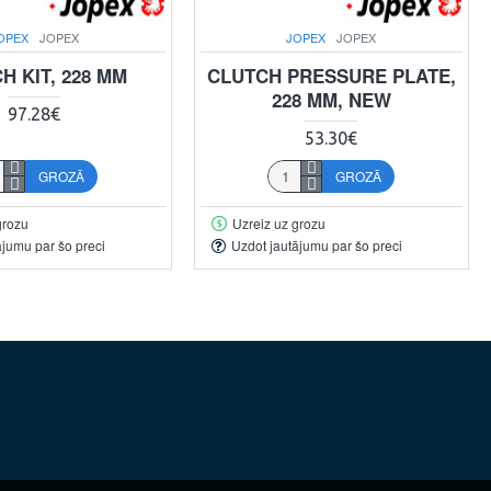
OPEX
JOPEX
JOPEX
JOPEX
H KIT, 228 MM
CLUTCH PRESSURE PLATE,
228 MM, NEW
97.28€
53.30€
GROZĀ
GROZĀ
grozu
Uzreiz uz grozu
ājumu par šo preci
Uzdot jautājumu par šo preci