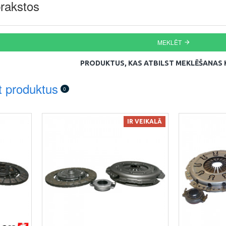
rakstos
MEKLĒT
PRODUKTUS, KAS ATBILST MEKLĒŠANAS K
t produktus
0
IR VEIKALĀ