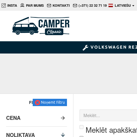
INSTA
PAR MUMS
KONTAKTI
(+371) 22 32 71 19
LATVIEŠU
VOLKSWAGEN RE
FILTRS
Noņemt filtru
CENA
Meklēt apakškat
NOLIKTAVA