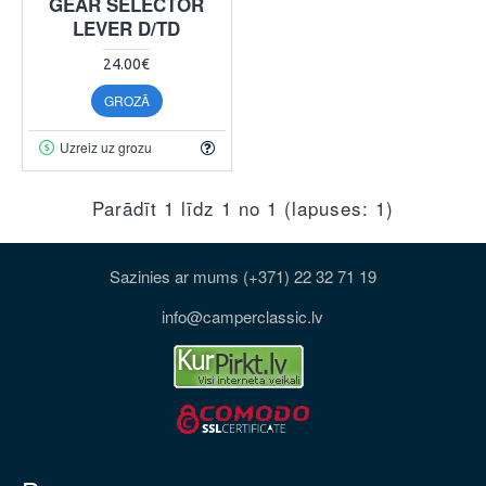
GEAR SELECTOR
LEVER D/TD
24.00€
GROZĀ
Uzreiz uz grozu
Parādīt 1 līdz 1 no 1 (lapuses: 1)
Sazinies ar mums (+371) 22 32 71 19
info@camperclassic.lv