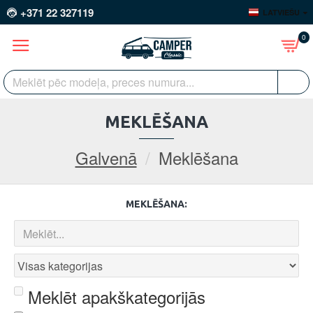
+371 22 327119
LATVIEŠU
0
MEKLĒŠANA
Galvenā
Meklēšana
MEKLĒŠANA:
Meklēt apakškategorijās