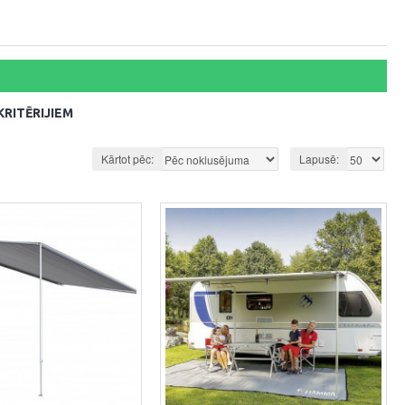
RITĒRIJIEM
Kārtot pēc:
Lapusē: