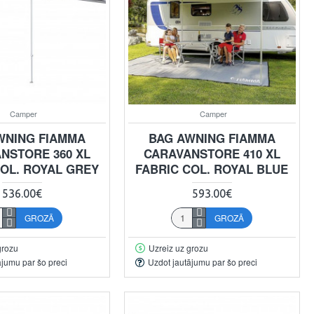
Camper
Camper
WNING FIAMMA
BAG AWNING FIAMMA
NSTORE 360 XL
CARAVANSTORE 410 XL
COL. ROYAL GREY
FABRIC COL. ROYAL BLUE
536.00€
593.00€
GROZĀ
GROZĀ
grozu
Uzreiz uz grozu
ājumu par šo preci
Uzdot jautājumu par šo preci