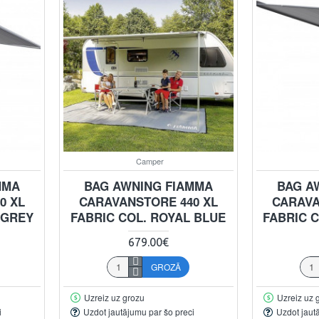
Camper
MMA
BAG AWNING FIAMMA
BAG A
0 XL
CARAVANSTORE 440 XL
CARAVA
 GREY
FABRIC COL. ROYAL BLUE
FABRIC 
679.00€
GROZĀ
Uzreiz uz grozu
Uzreiz uz 
i
Uzdot jautājumu par šo preci
Uzdot jaut