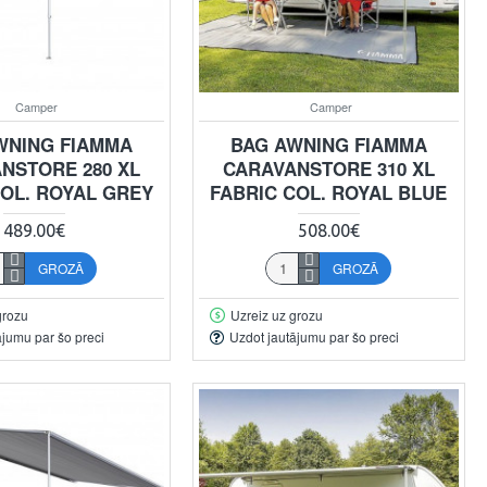
Camper
Camper
WNING FIAMMA
BAG AWNING FIAMMA
NSTORE 280 XL
CARAVANSTORE 310 XL
COL. ROYAL GREY
FABRIC COL. ROYAL BLUE
489.00€
508.00€
GROZĀ
GROZĀ
grozu
Uzreiz uz grozu
ājumu par šo preci
Uzdot jautājumu par šo preci