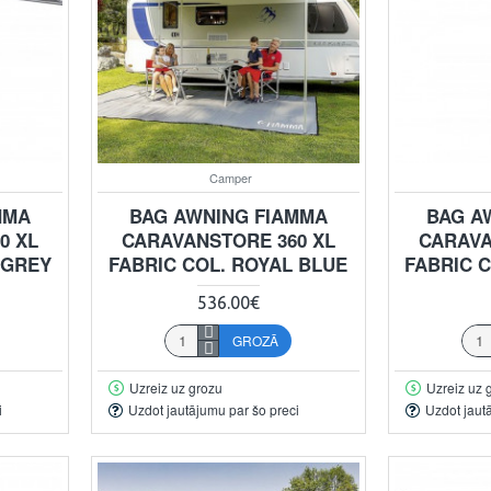
Camper
MMA
BAG AWNING FIAMMA
BAG A
0 XL
CARAVANSTORE 360 XL
CARAVA
 GREY
FABRIC COL. ROYAL BLUE
FABRIC 
536.00€
GROZĀ
Uzreiz uz grozu
Uzreiz uz 
i
Uzdot jautājumu par šo preci
Uzdot jaut