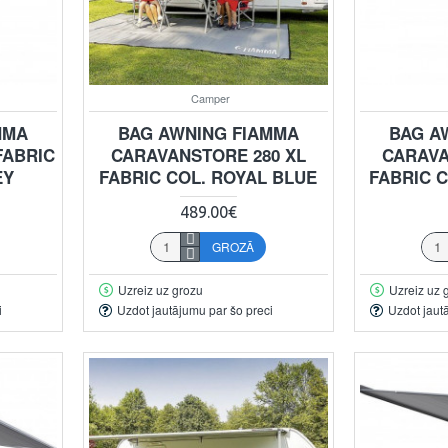
Camper
MMA
BAG AWNING FIAMMA
BAG A
FABRIC
CARAVANSTORE 280 XL
CARAVA
EY
FABRIC COL. ROYAL BLUE
FABRIC 
489.00€
GROZĀ
Uzreiz uz grozu
Uzreiz uz 
i
Uzdot jautājumu par šo preci
Uzdot jaut