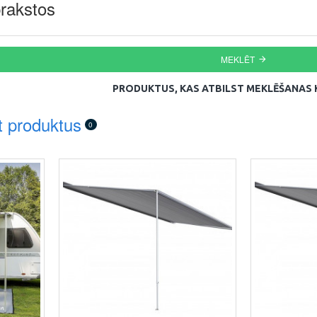
rakstos
MEKLĒT
PRODUKTUS, KAS ATBILST MEKLĒŠANAS K
t produktus
0