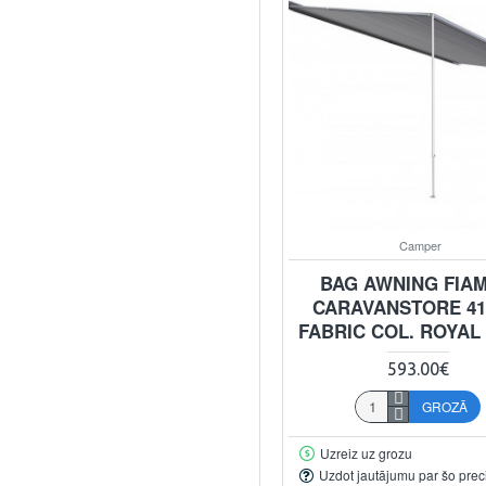
Camper
BAG AWNING FIA
CARAVANSTORE 41
FABRIC COL. ROYAL
593.00€
GROZĀ
Uzreiz uz grozu
Uzdot jautājumu par šo prec