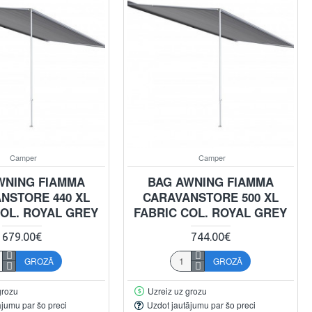
Camper
Camper
WNING FIAMMA
BAG AWNING FIAMMA
NSTORE 440 XL
CARAVANSTORE 500 XL
COL. ROYAL GREY
FABRIC COL. ROYAL GREY
679.00€
744.00€
GROZĀ
GROZĀ
grozu
Uzreiz uz grozu
ājumu par šo preci
Uzdot jautājumu par šo preci