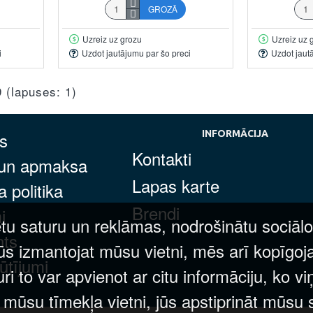
GROZĀ
Uzreiz uz grozu
Uzreiz uz 
i
Uzdot jautājumu par šo preci
Uzdot jaut
9 (lapuses: 1)
s
INFORMĀCIJA
Kontakti
 un apmaksa
Lapas karte
 politika
Brendi
i
tu saturu un reklāmas, nodrošinātu sociālo
nts
ūs izmantojat mūsu vietni, mēs arī kopīgoj
ūtījumi
 to var apvienot ar citu informāciju, ko vi
t mūsu tīmekļa vietni, jūs apstiprināt mūsu