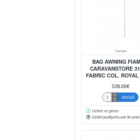
Camper
BAG AWNING FIA
CARAVANSTORE 31
FABRIC COL. ROYAL
508.00€
GROZĀ
Uzreiz uz grozu
Uzdot jautājumu par šo prec