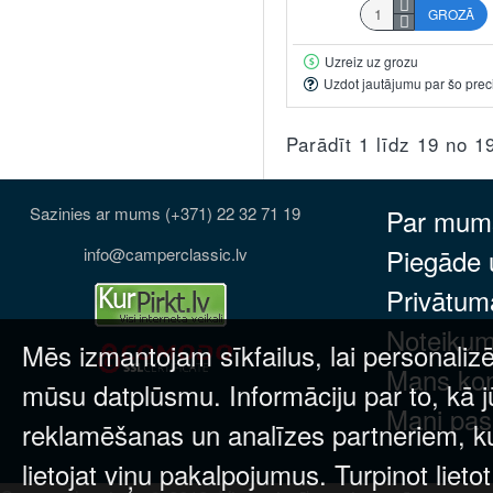
GROZĀ
Uzreiz uz grozu
Uzdot jautājumu par šo prec
Parādīt 1 līdz 19 no 1
Sazinies ar mums (+371) 22 32 71 19
Par mum
Piegāde
info@camperclassic.lv
Privātuma
Noteikum
Mēs izmantojam sīkfailus, lai personalizē
Mans ko
mūsu datplūsmu. Informāciju par to, kā j
Mani pas
reklamēšanas un analīzes partneriem, kuri
lietojat viņu pakalpojumus. Turpinot lieto