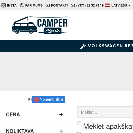
INSTA
PAR MUMS
KONTAKTI
(+371) 22 32 71 19
LATVIEŠU
VOLKSWAGEN RE
FILTRS
Noņemt filtru
CENA
Meklēt apakškat
NOLIKTAVA