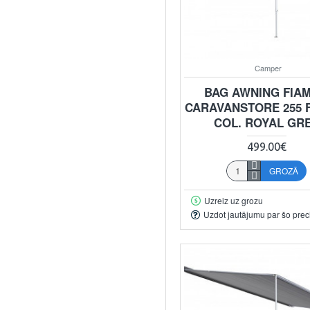
Camper
BAG AWNING FIA
CARAVANSTORE 255 
COL. ROYAL GR
499.00€
GROZĀ
Uzreiz uz grozu
Uzdot jautājumu par šo prec