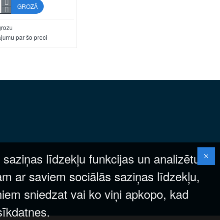
GROZĀ
grozu
ājumu par šo preci
 saziņas līdzekļu funkcijas un analizētu
am ar saviem sociālās saziņas līdzekļu,
ņiem sniedzat vai ko viņi apkopo, kad
 sīkdatnes.