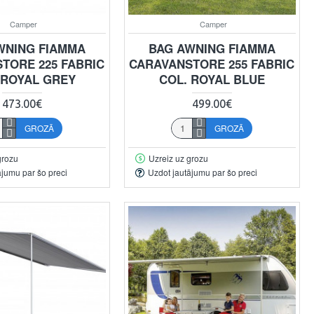
Camper
Camper
WNING FIAMMA
BAG AWNING FIAMMA
TORE 225 FABRIC
CARAVANSTORE 255 FABRIC
 ROYAL GREY
COL. ROYAL BLUE
473.00€
499.00€
GROZĀ
GROZĀ
grozu
Uzreiz uz grozu
ājumu par šo preci
Uzdot jautājumu par šo preci