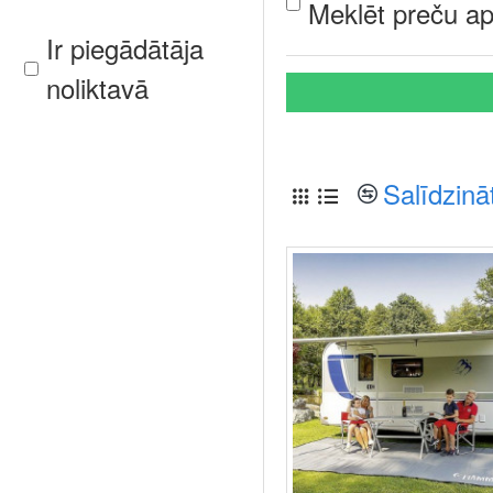
Meklēt preču ap
Ir piegādātāja
noliktavā
Salīdzinā