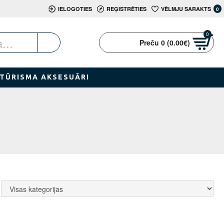
IELOGOTIES
REĢISTRĒTIES
VĒLMJU SARAKTS
0
0
Preču 0 (0.00€)
TŪRISMA AKSESUĀRI