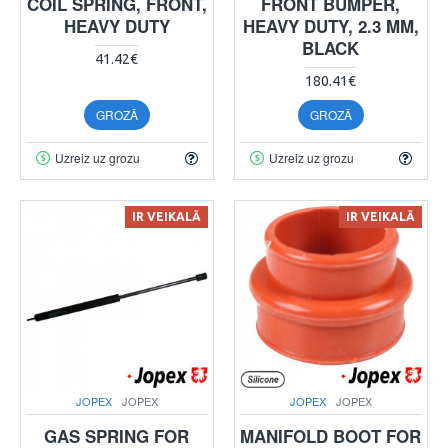
COIL SPRING, FRONT,
FRONT BUMPER,
HEAVY DUTY
HEAVY DUTY, 2.3 MM,
BLACK
41.42€
180.41€
GROZĀ
GROZĀ
Uzreiz uz grozu
Uzreiz uz grozu
IR VEIKALĀ
IR VEIKALĀ
JOPEX
JOPEX
JOPEX
JOPEX
GAS SPRING FOR
MANIFOLD BOOT FOR