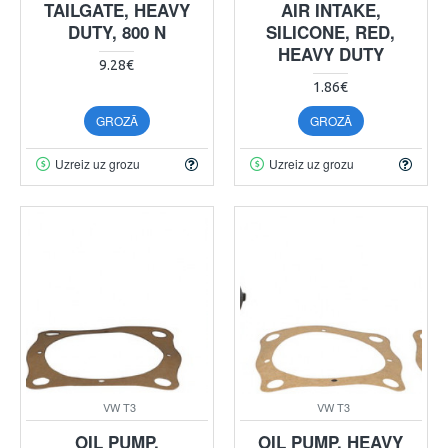
TAILGATE, HEAVY
AIR INTAKE,
DUTY, 800 N
SILICONE, RED,
HEAVY DUTY
9.28€
1.86€
GROZĀ
GROZĀ
Uzreiz uz grozu
Uzreiz uz grozu
VW T3
VW T3
OIL PUMP,
OIL PUMP, HEAVY