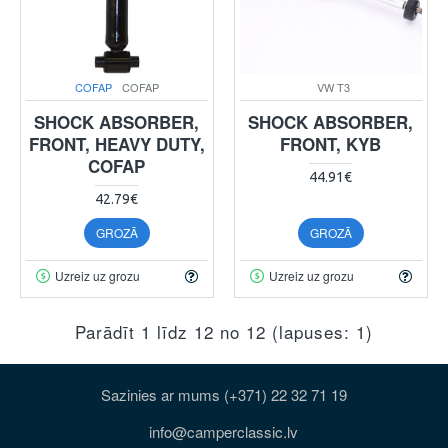
COFAP
COFAP
VW T3
SHOCK ABSORBER,
SHOCK ABSORBER,
FRONT, HEAVY DUTY,
FRONT, KYB
COFAP
44.91€
42.79€
GROZĀ
GROZĀ
Uzreiz uz grozu
Uzreiz uz grozu
Parādīt 1 līdz 12 no 12 (lapuses: 1)
Sazinies ar mums (+371) 22 32 71 19
info@camperclassic.lv