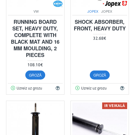
VW
JOPEX
JOPEX
RUNNING BOARD
SHOCK ABSORBER,
SET, HEAVY DUTY,
FRONT, HEAVY DUTY
COMPLETE WITH
32.68€
BLACK MAT AND 16
MM MOULDING, 2
PIECES
108.10€
GROZĀ
GROZĀ
Uzreiz uz grozu
Uzreiz uz grozu
IR VEIKALĀ