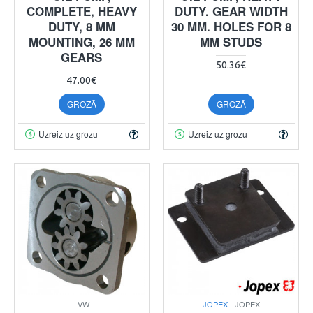
COMPLETE, HEAVY
DUTY. GEAR WIDTH
DUTY, 8 MM
30 MM. HOLES FOR 8
MOUNTING, 26 MM
MM STUDS
GEARS
50.36€
47.00€
GROZĀ
GROZĀ
Uzreiz uz grozu
Uzreiz uz grozu
VW
JOPEX
JOPEX