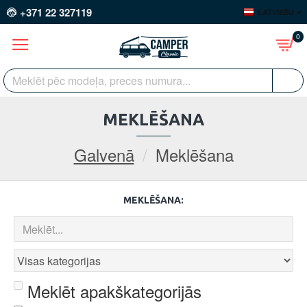
+371 22 327119
LATVIEŠU
0
MEKLĒŠANA
Galvenā
Meklēšana
MEKLĒŠANA:
Meklēt apakškategorijās