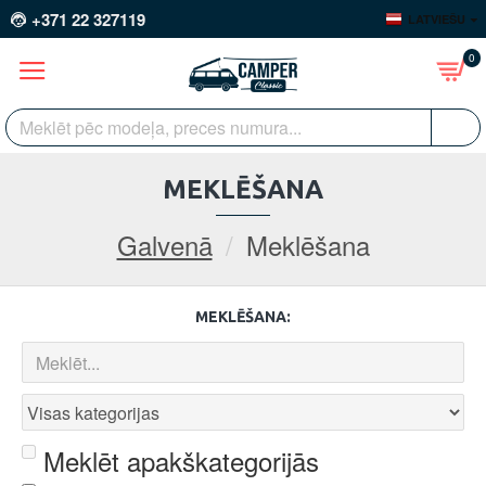
+371 22 327119
LATVIEŠU
0
MEKLĒŠANA
Galvenā
Meklēšana
MEKLĒŠANA:
Meklēt apakškategorijās