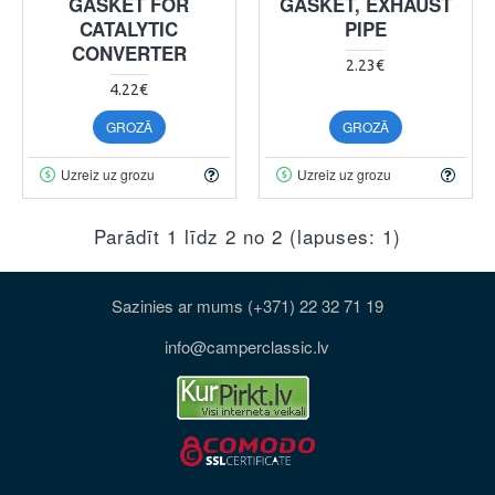
GASKET FOR
GASKET, EXHAUST
CATALYTIC
PIPE
CONVERTER
2.23€
4.22€
GROZĀ
GROZĀ
Uzreiz uz grozu
Uzreiz uz grozu
Parādīt 1 līdz 2 no 2 (lapuses: 1)
Sazinies ar mums (+371) 22 32 71 19
info@camperclassic.lv