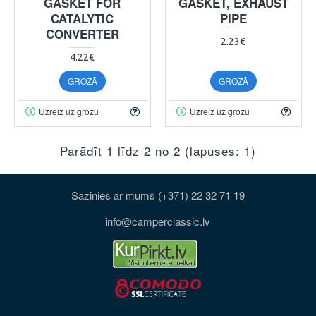
GASKET FOR
GASKET, EXHAUST
CATALYTIC
PIPE
CONVERTER
2.23€
4.22€
GROZĀ
GROZĀ
Uzreiz uz grozu
Uzreiz uz grozu
Parādīt 1 līdz 2 no 2 (lapuses: 1)
Sazinies ar mums (+371) 22 32 71 19
info@camperclassic.lv