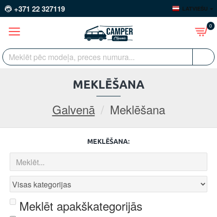
+371 22 327119
LATVIEŠU
0
MEKLĒŠANA
Galvenā
Meklēšana
MEKLĒŠANA:
Meklēt apakškategorijās