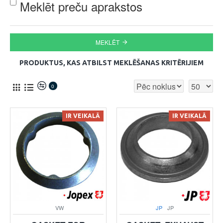
Meklēt preču aprakstos
MEKLĒT
PRODUKTUS, KAS ATBILST MEKLĒŠANAS KRITĒRIJIEM
0
IR VEIKALĀ
IR VEIKALĀ
VW
JP
JP