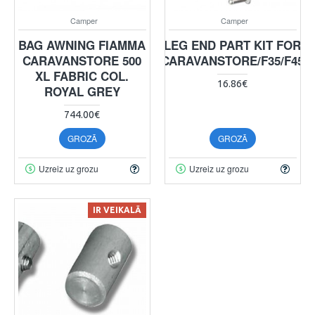
Camper
Camper
BAG AWNING FIAMMA
LEG END PART KIT FOR
CARAVANSTORE 500
CARAVANSTORE/F35/F45
XL FABRIC COL.
16.86€
ROYAL GREY
744.00€
GROZĀ
GROZĀ
Uzreiz uz grozu
Uzreiz uz grozu
IR VEIKALĀ