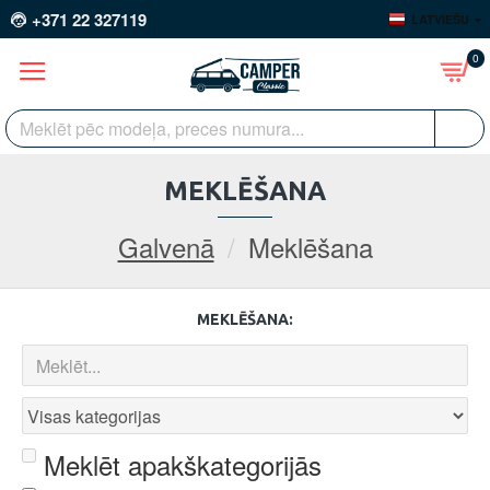
+371 22 327119
LATVIEŠU
0
MEKLĒŠANA
Galvenā
Meklēšana
MEKLĒŠANA:
Meklēt apakškategorijās