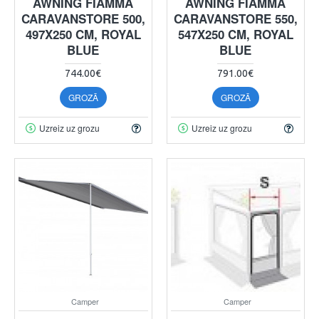
AWNING FIAMMA
AWNING FIAMMA
CARAVANSTORE 500,
CARAVANSTORE 550,
497X250 CM, ROYAL
547X250 CM, ROYAL
BLUE
BLUE
744.00€
791.00€
GROZĀ
GROZĀ
Uzreiz uz grozu
Uzreiz uz grozu
Camper
Camper