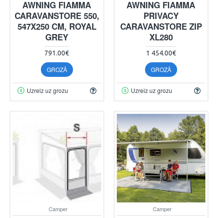
AWNING FIAMMA
AWNING FIAMMA
CARAVANSTORE 550,
PRIVACY
547X250 CM, ROYAL
CARAVANSTORE ZIP
GREY
XL280
791.00€
1 454.00€
GROZĀ
GROZĀ
Uzreiz uz grozu
Uzreiz uz grozu
Camper
Camper