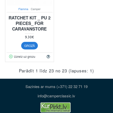
Fiamma
Camper
RATCHET KIT _ PU 2
PIECES_ FOR
CARAVANSTORE
9.30€
GROZĀ
Uzreiz uz grozu
Parādīt 1 līdz 23 no 23 (lapuses: 1)
Sazinies ar mums (+371) 22 32 71 19
info@camperclassic.lv