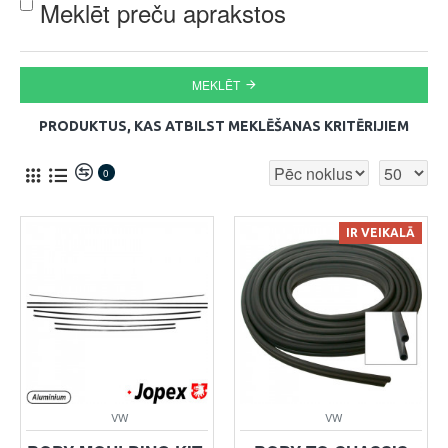
Meklēt preču aprakstos
MEKLĒT
PRODUKTUS, KAS ATBILST MEKLĒŠANAS KRITĒRIJIEM
0
IR VEIKALĀ
VW
VW