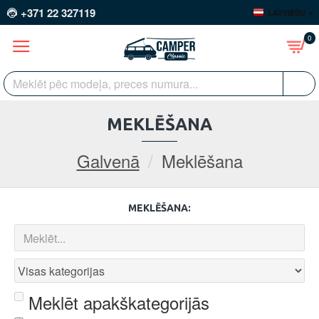
+371 22 327119
LATVIEŠU
0
MEKLĒŠANA
Galvenā
Meklēšana
MEKLĒŠANA:
Meklēt apakškategorijās