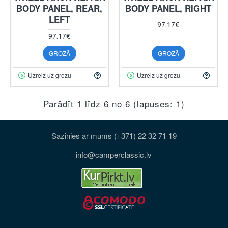
BODY PANEL, REAR,
BODY PANEL, RIGHT
LEFT
97.17€
97.17€
GROZĀ
GROZĀ
Uzreiz uz grozu
Uzreiz uz grozu
Parādīt 1 līdz 6 no 6 (lapuses: 1)
Sazinies ar mums (+371) 22 32 71 19
info@camperclassic.lv