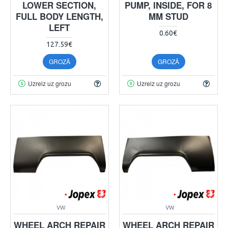
LOWER SECTION,
PUMP, INSIDE, FOR 8
FULL BODY LENGTH,
MM STUD
LEFT
0.60€
127.59€
GROZĀ
GROZĀ
Uzreiz uz grozu
Uzreiz uz grozu
VW
VW
WHEEL ARCH REPAIR
WHEEL ARCH REPAIR