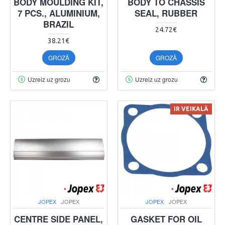
BODY MOULDING KIT,
BODY TO CHASSIS
7 PCS., ALUMINIUM,
SEAL, RUBBER
BRAZIL
24.72€
38.21€
GROZĀ
GROZĀ
Uzreiz uz grozu
Uzreiz uz grozu
IR VEIKALĀ
JOPEX
JOPEX
JOPEX
JOPEX
CENTRE SIDE PANEL,
GASKET FOR OIL