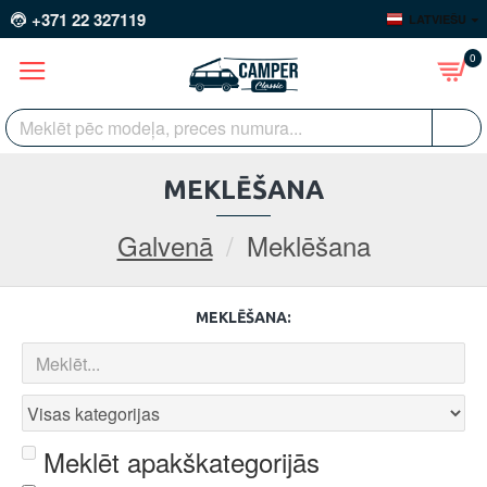
+371 22 327119
LATVIEŠU
0
MEKLĒŠANA
Galvenā
Meklēšana
MEKLĒŠANA:
Meklēt apakškategorijās