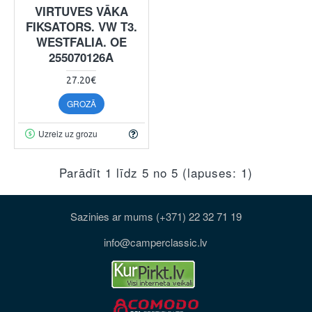
VIRTUVES VĀKA
FIKSATORS. VW T3.
WESTFALIA. OE
255070126A
27.20€
GROZĀ
Uzreiz uz grozu
Parādīt 1 līdz 5 no 5 (lapuses: 1)
Sazinies ar mums (+371) 22 32 71 19
info@camperclassic.lv