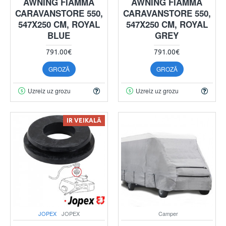
AWNING FIAMMA
AWNING FIAMMA
CARAVANSTORE 550,
CARAVANSTORE 550,
547X250 CM, ROYAL
547X250 CM, ROYAL
BLUE
GREY
791.00€
791.00€
GROZĀ
GROZĀ
Uzreiz uz grozu
Uzreiz uz grozu
IR VEIKALĀ
JOPEX
JOPEX
Camper