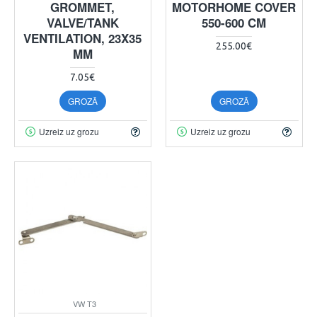
GROMMET,
MOTORHOME COVER
VALVE/TANK
550-600 CM
VENTILATION, 23X35
255.00€
MM
7.05€
GROZĀ
GROZĀ
Uzreiz uz grozu
Uzreiz uz grozu
VW T3