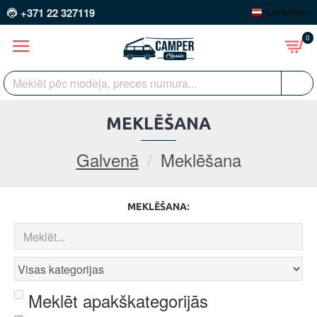
+371 22 327119
LATVIEŠU
0
MEKLĒŠANA
Galvenā
Meklēšana
MEKLĒŠANA:
Meklēt apakškategorijās