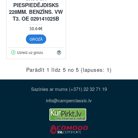
PIESPIEDĒJDISKS
228MM. BENZĪNS. VW
T3. OE 029141025B
50.64€
GROZĀ
Uzreiz uz grozu
Parādīt 1 līdz 5 no 5 (lapuses: 1)
Sazinies ar mums (+371) 22 32 71 19
info@camperclassic.lv