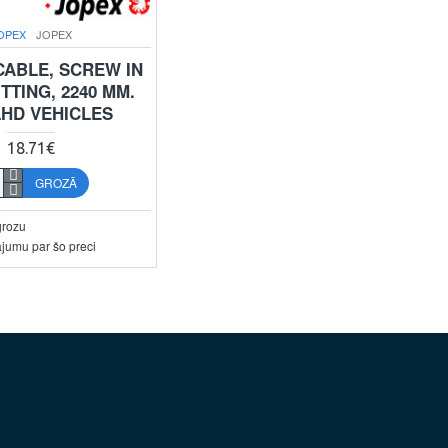
OPEX
JOPEX
CABLE, SCREW IN
TTING, 2240 MM.
LHD VEHICLES
18.71€
GROZĀ
grozu
ājumu par šo preci