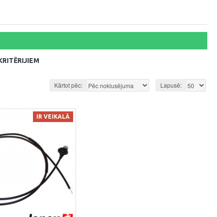
RITĒRIJIEM
Kārtot pēc:
Lapusē:
IR VEIKALĀ