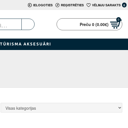
IELOGOTIES
REĢISTRĒTIES
VĒLMJU SARAKTS
0
0
Preču 0 (0.00€)
TŪRISMA AKSESUĀRI