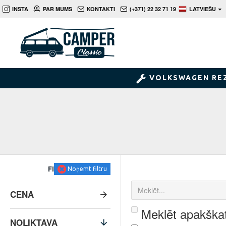
INSTA
PAR MUMS
KONTAKTI
(+371) 22 32 71 19
LATVIEŠU
VOLKSWAGEN RE
FILTRS
Noņemt filtru
CENA
Meklēt apakškat
NOLIKTAVA