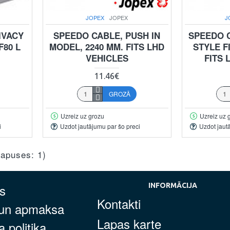
JOPEX
JOPEX
J
IVACY
SPEEDO CABLE, PUSH IN
SPEEDO 
F80 L
MODEL, 2240 MM. FITS LHD
STYLE FI
VEHICLES
FITS 
11.46€
GROZĀ
Uzreiz uz grozu
Uzreiz uz 
i
Uzdot jautājumu par šo preci
Uzdot jaut
(lapuses: 1)
s
INFORMĀCIJA
Kontakti
 un apmaksa
Lapas karte
 politika