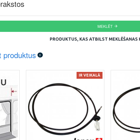
rakstos
MEKLĒT
PRODUKTUS, KAS ATBILST MEKLĒŠANAS K
t produktus
0
IR VEIKALĀ