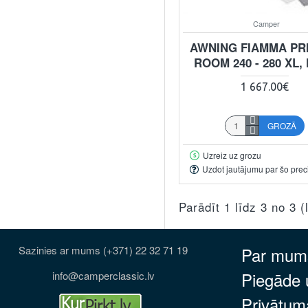
Camper
AWNING FIAMMA PR
ROOM 240 - 280 XL, 
1 667.00€
GROZĀ
Uzreiz uz grozu
Uzdot jautājumu par šo prec
Parādīt 1 līdz 3 no 3 
Sazinies ar mums (+371) 22 32 71 19
Par mum
Piegāde
info@camperclassic.lv
Privātuma