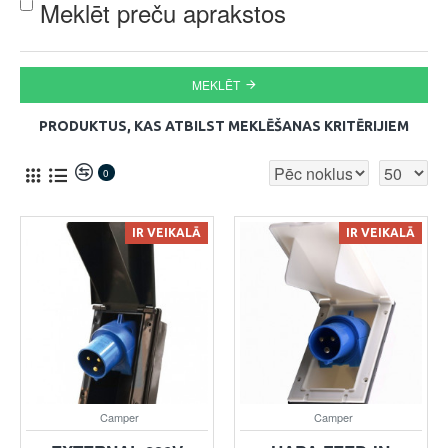
Meklēt preču aprakstos
MEKLĒT
PRODUKTUS, KAS ATBILST MEKLĒŠANAS KRITĒRIJIEM
0
IR VEIKALĀ
IR VEIKALĀ
Camper
Camper