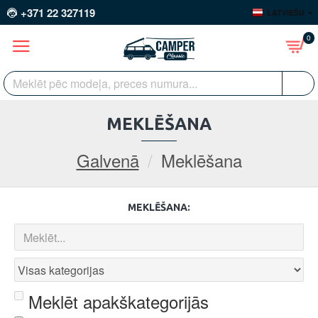
+371 22 327119
LATVIEŠU
0
MEKLĒŠANA
Galvenā
Meklēšana
MEKLĒŠANA:
Meklēt apakškategorijās