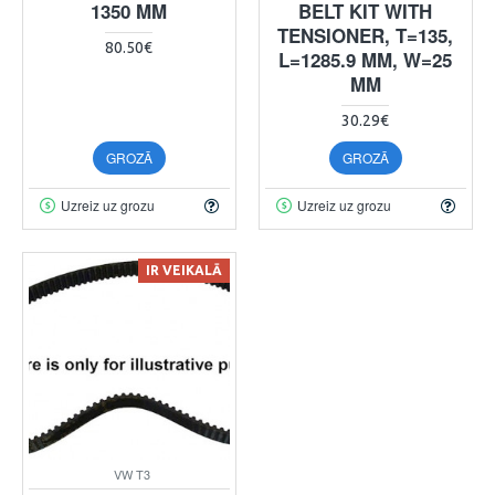
1350 MM
BELT KIT WITH
TENSIONER, T=135,
80.50€
L=1285.9 MM, W=25
MM
30.29€
GROZĀ
GROZĀ
Uzreiz uz grozu
Uzreiz uz grozu
IR VEIKALĀ
VW T3