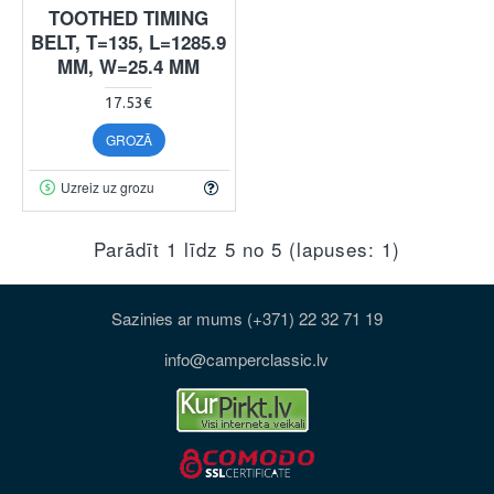
TOOTHED TIMING
BELT, T=135, L=1285.9
MM, W=25.4 MM
17.53€
GROZĀ
Uzreiz uz grozu
Parādīt 1 līdz 5 no 5 (lapuses: 1)
Sazinies ar mums (+371) 22 32 71 19
info@camperclassic.lv