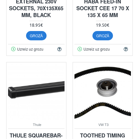
EXTERNAL 230V
HABA FEED-IN
SOCKETS, 70X135X65
SOCKET CEE 17 70 X
MM, BLACK
135 X 65 MM
18.95€
19.50€
GROZĀ
GROZĀ
Uzreiz uz grozu
Uzreiz uz grozu
Thule
VW T3
THULE SQUAREBAR-
TOOTHED TIMING