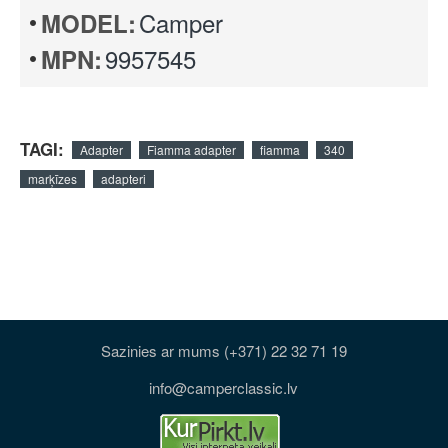
Camper
MODEL:
9957545
MPN:
TAGI:
Adapter
Fiamma adapter
fiamma
340
marķīzes
adapteri
Sazinies ar mums (+371) 22 32 71 19
info@camperclassic.lv