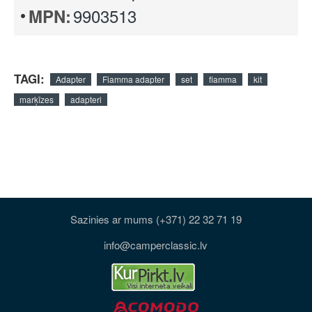
9903513
MPN:
TAGI:
Adapter
Fiamma adapter
set
fiamma
kit
marķīzes
adapteri
Sazinies ar mums (+371) 22 32 71 19
info@camperclassic.lv