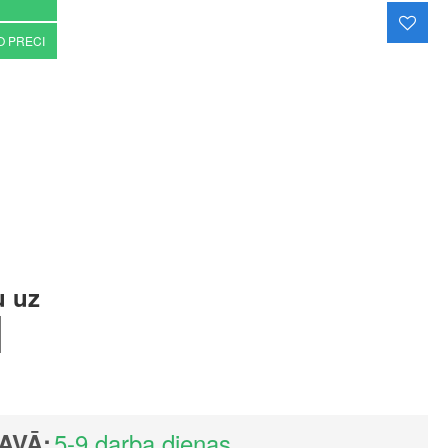
O PRECI
u uz
5-9 darba dienas
AVĀ: