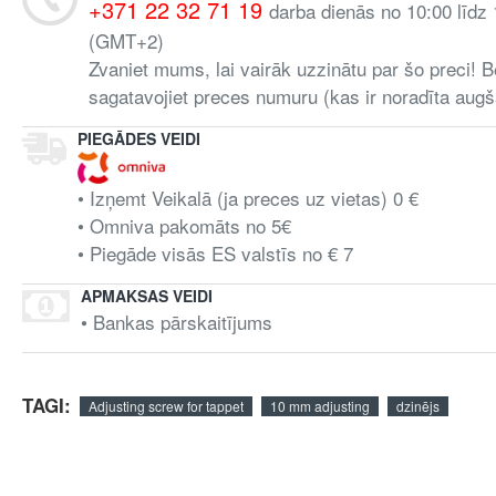
+371 22 32 71 19
darba dienās no 10:00 līdz
(GMT+2)
Zvaniet mums, lai vairāk uzzinātu par šo preci! B
sagatavojiet preces numuru (kas ir noradīta augš
PIEGĀDES VEIDI
• Izņemt Veikalā (ja preces uz vietas) 0 €
• Omniva pakomāts no 5€
• Piegāde visās ES valstīs no € 7
APMAKSAS VEIDI
• Bankas pārskaitījums
TAGI:
Adjusting screw for tappet
10 mm adjusting
dzinējs