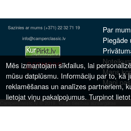
Sazinies ar mums (+371) 22 32 71 19
Par mum
Piegāde
info@camperclassic.lv
Privātuma
Noteikum
Mēs izmantojam sīkfailus, lai personalizē
Mans ko
mūsu datplūsmu. Informāciju par to, kā j
Mani pas
reklamēšanas un analīzes partneriem, kuri
lietojat viņu pakalpojumus. Turpinot lieto
Camperclassic.lv © 2019. Visas tiesības aizsargātas