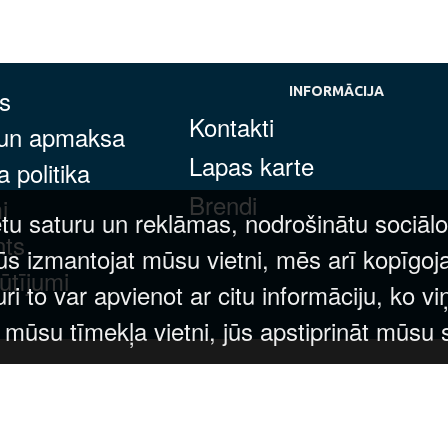
s
INFORMĀCIJA
Kontakti
 un apmaksa
Lapas karte
 politika
Brendi
i
tu saturu un reklāmas, nodrošinātu sociālo
nts
ūs izmantojat mūsu vietni, mēs arī kopīgoj
ūtījumi
 to var apvienot ar citu informāciju, ko vi
t mūsu tīmekļa vietni, jūs apstiprināt mūsu