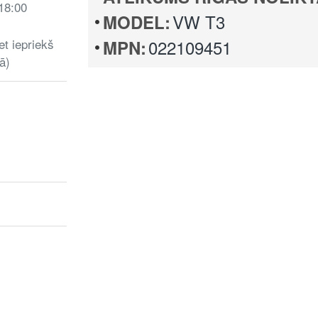
 18:00
VW T3
MODEL:
et iepriekš
022109451
MPN:
ā)