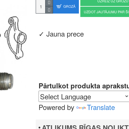
UZREIZ UZ GROZU
GROZĀ
UZDOT JAUTĀJUMU PAR Š
✓ Jauna prece
Pārtulkot produkta aprakst
Powered by
Translate
ATLIKUMS RĪGAS NOLIKT