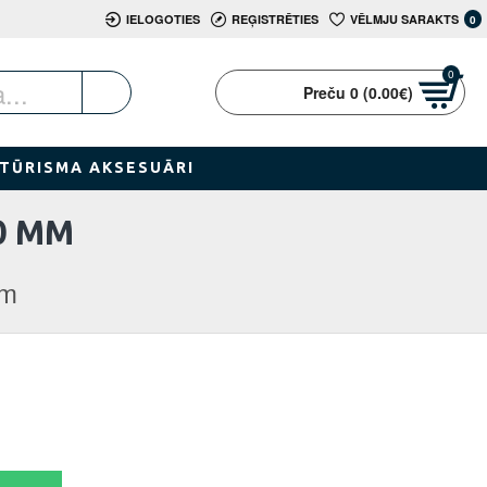
IELOGOTIES
REĢISTRĒTIES
VĒLMJU SARAKTS
0
0
Preču 0 (0.00€)
TŪRISMA AKSESUĀRI
0 MM
mm