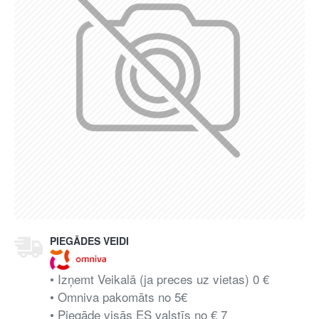
PIEGĀDES VEIDI
• Izņemt Veikalā (ja preces uz vietas) 0 €
• Omniva pakomāts no 5€
• Piegāde visās ES valstīs no € 7