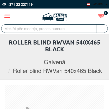
+371 22 327119
LATVIEŠU
0
ROLLER BLIND RWVAN 540X465
BLACK
Galvenā
Roller blind RWVan 540x465 Black