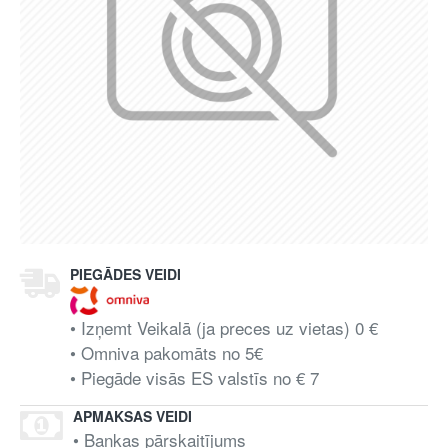
PIEGĀDES VEIDI
• Izņemt Veikalā (ja preces uz vietas) 0 €
• Omniva pakomāts no 5€
• Piegāde visās ES valstīs no € 7
APMAKSAS VEIDI
• Bankas pārskaitījums