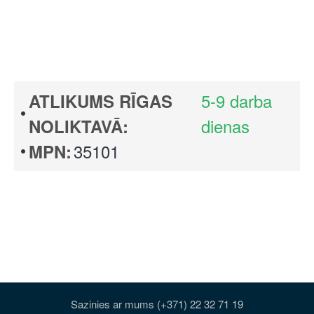
5-9 darba
ATLIKUMS RĪGAS
dienas
NOLIKTAVĀ:
35101
MPN:
Sazinies ar mums (+371) 22 32 71 19