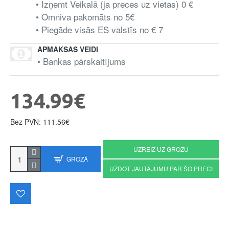
• Izņemt Veikalā (ja preces uz vietas) 0 €
• Omniva pakomāts no 5€
• Piegāde visās ES valstīs no € 7
APMAKSAS VEIDI
• Bankas pārskaitījums
134.99€
Bez PVN: 111.56€
UZREIZ UZ GROZU
GROZĀ
UZDOT JAUTĀJUMU PAR ŠO PRECI