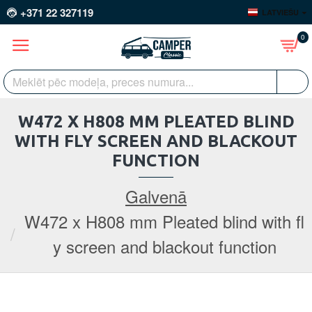
+371 22 327119
LATVIEŠU
0
W472 X H808 MM PLEATED BLIND
WITH FLY SCREEN AND BLACKOUT
FUNCTION
Galvenā
W472 x H808 mm Pleated blind with fl
y screen and blackout function