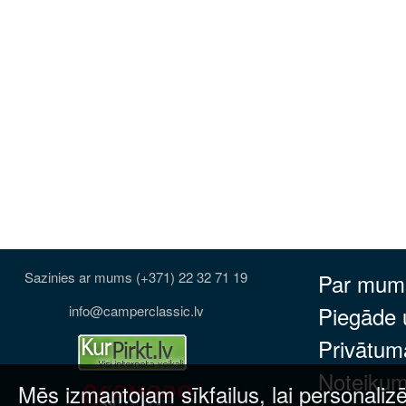
Sazinies ar mums (+371) 22 32 71 19
Par mum
Piegāde
info@camperclassic.lv
Privātuma
Noteikum
Mēs izmantojam sīkfailus, lai personalizē