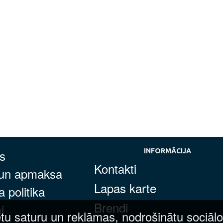
s
INFORMĀCIJA
Kontakti
 un apmaksa
Lapas karte
 politika
Brendi
i
tu saturu un reklāmas, nodrošinātu sociālo