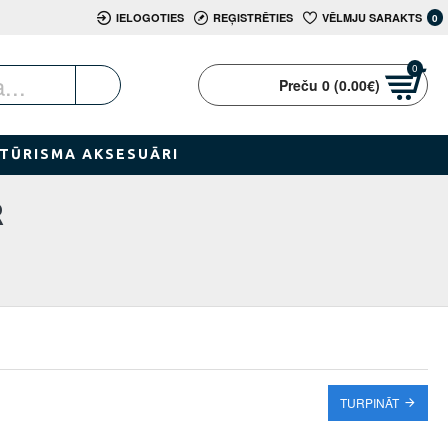
IELOGOTIES
REĢISTRĒTIES
VĒLMJU SARAKTS
0
0
Preču 0 (0.00€)
TŪRISMA AKSESUĀRI
R
TURPINĀT