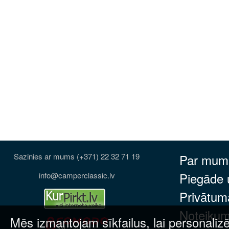
Sazinies ar mums (+371) 22 32 71 19
Par mum
Piegāde
info@camperclassic.lv
Privātuma
Noteikum
Mēs izmantojam sīkfailus, lai personalizē