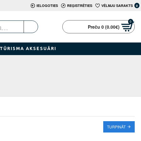
IELOGOTIES
REĢISTRĒTIES
VĒLMJU SARAKTS
0
0
Preču 0 (0.00€)
TŪRISMA AKSESUĀRI
TURPINĀT