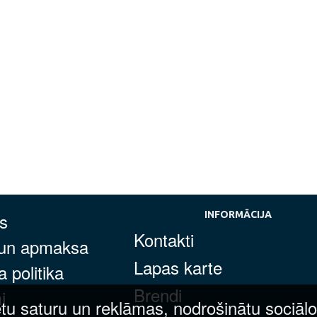
s
INFORMĀCIJA
Kontakti
 un apmaksa
Lapas karte
 politika
Brendi
i
tu saturu un reklāmas, nodrošinātu sociālo