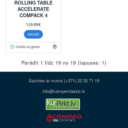
ROLLING TABLE
ACCELERATE
COMPACK 4
159.89€
GROZĀ
Uzreiz uz grozu
Parādīt 1 līdz 19 no 19 (lapuses: 1)
Sazinies ar mums (+371) 22 32 71 19
info@camperclassic.lv