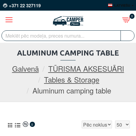
+371 22 327119
LATVIEŠU
0
ALUMINUM CAMPING TABLE
Galvenā
TŪRISMA AKSESUĀRI
Tables & Storage
Aluminum camping table
0