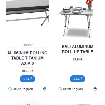
Brunner
BALI ALUMINUM
ROLL-UP TABLE
ALUMINUM ROLLING
TABLE TITANIUM
89.94€
AXIA 6
163.00€
GROZĀ
GROZĀ
Uzreiz uz grozu
Uzreiz uz grozu